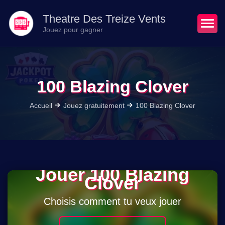
Theatre Des Treize Vents
Jouez pour gagner
100 Blazing Clover
Accueil
Jouez gratuitement
100 Blazing Clover
Jouer 100 Blazing
Clover
Choisis comment tu veux jouer