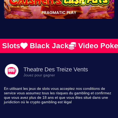
ots
Black Jack
Video Poker
Theatre Des Treize Vents
Jouez pour gagner
En utilisant les jeux de slots vous acceptez nos conditions de
service vous assumez tous les risques du gambling et confirmez
que vous avez plus de 18 ans et que vous êtes situé dans une
juridiction où le crypto gambling est légal