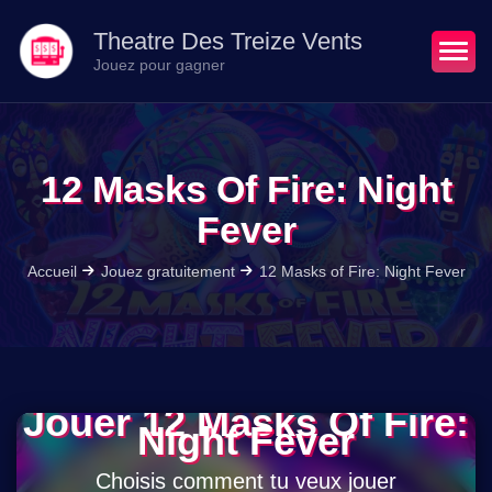
Theatre Des Treize Vents
Jouez pour gagner
12 Masks Of Fire: Night
Fever
Accueil
Jouez gratuitement
12 Masks of Fire: Night Fever
Jouer 12 Masks Of Fire:
Night Fever
Choisis comment tu veux jouer