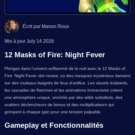
Écrit par Manon Roux
Mis à jour
July 14 2026
12 Masks of Fire: Night Fever
Plongez dans l’univers enflammé de la nuit avec la 12 Masks of
Fire: Night Fever slot review, où des masques mystérieux dansent
sur des rouleaux baignés de feux d’artifice. Les visuels éclatants,
les cascades de flammes et les animations immersives créent
une atmosphère unique, enrichie par des wilds substituts, des
scatters déclencheurs de bonus et des multiplicateurs qui
grimpent à chaque spin pour une tension palpable.
Gameplay et Fonctionnalités