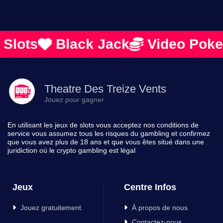
ots
Black Jack
Video Poker
Theatre Des Treize Vents
Jouez pour gagner
En utilisant les jeux de slots vous acceptez nos conditions de
service vous assumez tous les risques du gambling et confirmez
que vous avez plus de 18 ans et que vous êtes situé dans une
juridiction où le crypto gambling est légal
Jeux
Centre Infos
Jouez gratuitement
À propos de nous
Contactez-nous