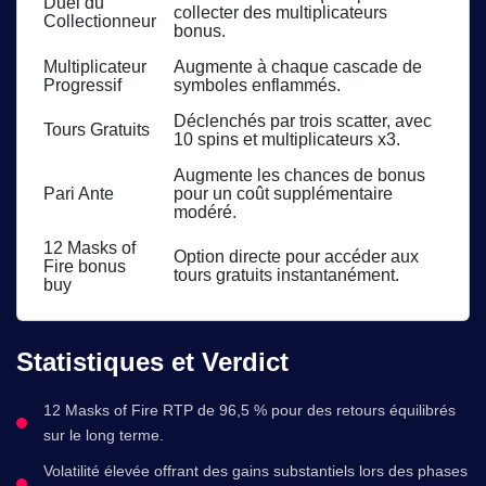
Duel du
collecter des multiplicateurs
Collectionneur
bonus.
Multiplicateur
Augmente à chaque cascade de
Progressif
symboles enflammés.
Déclenchés par trois scatter, avec
Tours Gratuits
10 spins et multiplicateurs x3.
Augmente les chances de bonus
Pari Ante
pour un coût supplémentaire
modéré.
12 Masks of
Option directe pour accéder aux
Fire bonus
tours gratuits instantanément.
buy
Statistiques et Verdict
12 Masks of Fire RTP de 96,5 % pour des retours équilibrés
sur le long terme.
Volatilité élevée offrant des gains substantiels lors des phases