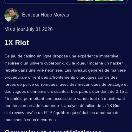
Écrit par Hugo Moreau
Mis à jour
July 31 2026
1X Riot
Ce jeu de casino en ligne propose une expérience immersive
inspirée d’un univers cyberpunk, où le joueur incarne un hacker
rebelle dans une ville néonisée. Les niveaux générés de manière
procédurale offrent des affrontements chaotiques contre des
forces de police corrompues, avec des mécaniques de piratage et
des vagues d’ennemis croissantes. Les paris s’étendent de 0,15 à
45 unités, permettant une accessibilité variée tout en maintenant
une tension arcade soutenue. L’analyse détaillée de la 1X Riot
slot review révèle un RTP équilibré qui séduit les amateurs de
machines à sous mesurées.