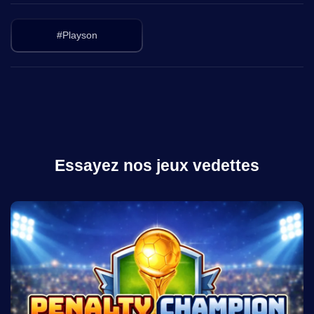
#Playson
Essayez nos jeux vedettes