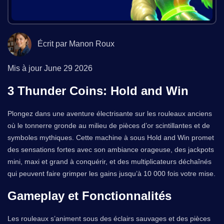
Écrit par Manon Roux
Mis à jour
June 29 2026
3 Thunder Coins: Hold and Win
Plongez dans une aventure électrisante sur les rouleaux anciens
où le tonnerre gronde au milieu de pièces d’or scintillantes et de
symboles mythiques. Cette machine à sous Hold and Win promet
des sensations fortes avec son ambiance orageuse, des jackpots
mini, maxi et grand à conquérir, et des multiplicateurs déchaînés
qui peuvent faire grimper les gains jusqu’à 10 000 fois votre mise.
Gameplay et Fonctionnalités
Les rouleaux s’animent sous des éclairs sauvages et des pièces