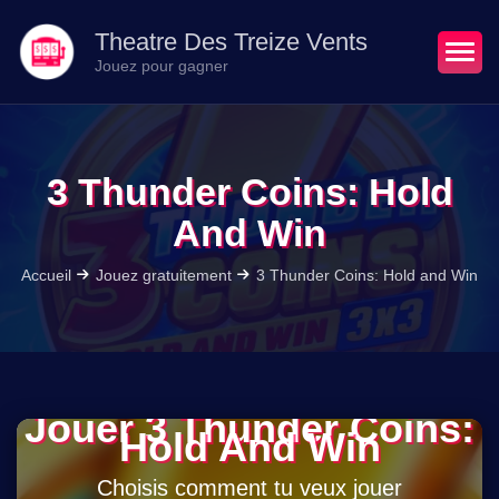
Theatre Des Treize Vents
Jouez pour gagner
3 Thunder Coins: Hold
And Win
Accueil
Jouez gratuitement
3 Thunder Coins: Hold and Win
Jouer 3 Thunder Coins:
Hold And Win
Choisis comment tu veux jouer