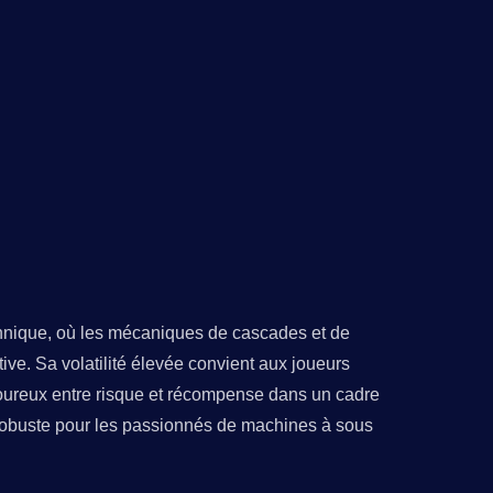
chnique, où les mécaniques de cascades et de
ive. Sa volatilité élevée convient aux joueurs
igoureux entre risque et récompense dans un cadre
t robuste pour les passionnés de machines à sous