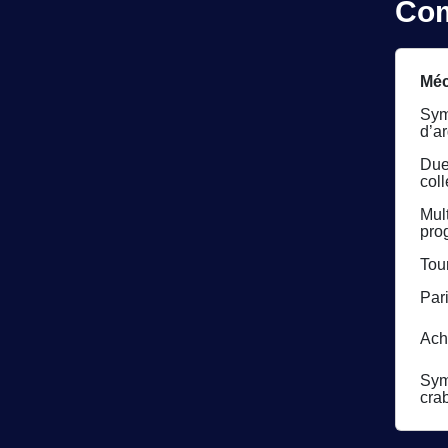
Com
Méc
Sym
d’a
Due
coll
Mult
prog
Tour
Pari
Ach
Sym
cra