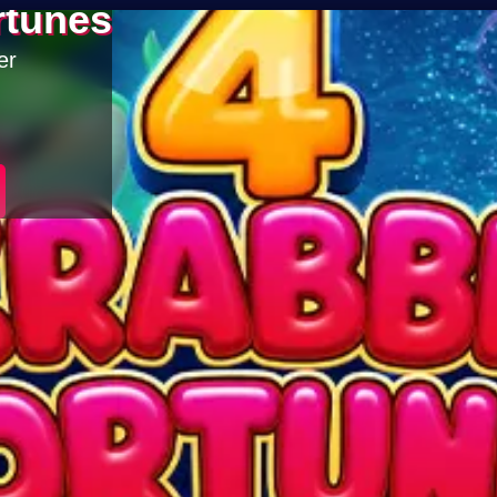
rtunes
er