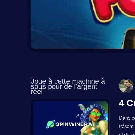
Joue à cette machine à
sous pour de l'argent
réel
4 C
Dans ce
trésors
et des 