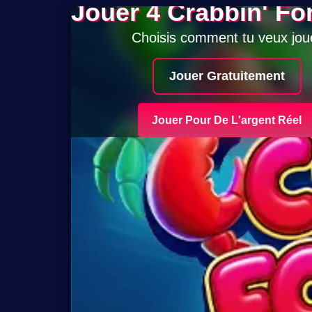
Jouer 4 Crabbin' Fo
Choisis comment tu veux jou
Jouer Gratuitement
Jouer Pour De L'argent Réel