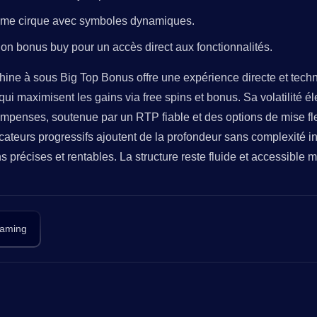
me cirque avec symboles dynamiques.
on bonus buy pour un accès direct aux fonctionnalités.
ine à sous Big Top Bonus offre une expérience directe et tech
 qui maximisent les gains via free spins et bonus. Sa volatilité 
mpenses, soutenue par un RTP fiable et des options de mise flexi
icateurs progressifs ajoutent de la profondeur sans complexité inu
s précises et rentables. La structure reste fluide et accessibl
aming