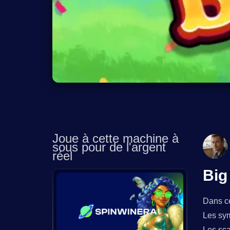
Joue à cette machine à
sous pour de l'argent
réel
Big
Dans ce
Les sym
Les sca