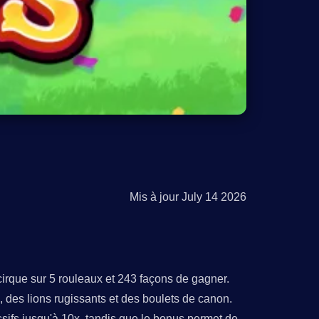
Mis à jour
July 14 2026
irque sur 5 rouleaux et 243 façons de gagner.
des lions rugissants et des boulets de canon.
ssifs jusqu'à 10x, tandis que le bonus permet de