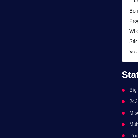
Fre
Bon
Prog
Wil
Sti
Vola
Sta
Big
243 
Mis
Mult
Rou