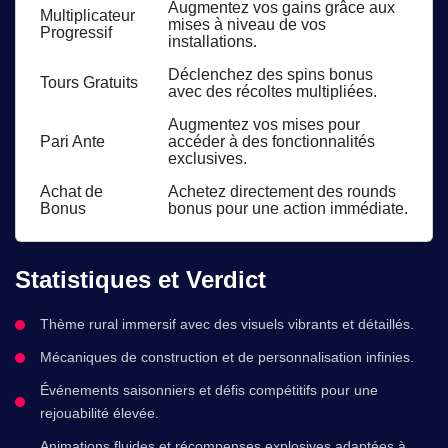
Augmentez vos gains grâce aux
Multiplicateur
mises à niveau de vos
Progressif
installations.
Déclenchez des spins bonus
Tours Gratuits
avec des récoltes multipliées.
Augmentez vos mises pour
Pari Ante
accéder à des fonctionnalités
exclusives.
Achat de
Achetez directement des rounds
Bonus
bonus pour une action immédiate.
Statistiques et Verdict
Thème rural immersif avec des visuels vibrants et détaillés.
Mécaniques de construction et de personnalisation infinies.
Événements saisonniers et défis compétitifs pour une
rejouabilité élevée.
Animations fluides et récompenses explosives adaptées à