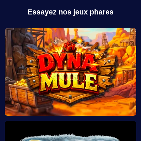
Essayez nos jeux phares