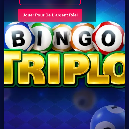
Jouer Pour De L'argent Réel