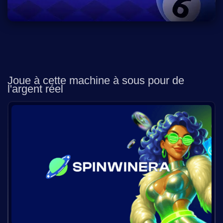
Joue à cette machine à sous pour de
l'argent réel