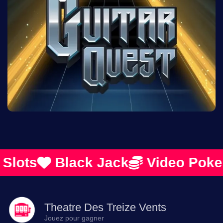
ots
Black Jack
Video Poker
Theatre Des Treize Vents
Jouez pour gagner