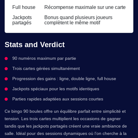
Full house
Récompense maximale sur une carte
Jackpots
Bonus quand plusieurs joueurs
partagés
complètent le même motif
Stats and Verdict
90 numéros maximum par partie
Trois cartes gérées simultanément
Progression des gains : ligne, double ligne, full house
Jackpots spéciaux pour les motifs identiques
Parties rapides adaptées aux sessions courtes
Ce bingo 90 boules offre un équilibre parfait entre simplicité et
tension. Les trois cartes multiplient les occasions de gagner
tandis que les jackpots partagés créent une vraie ambiance de
salle. Idéal pour des sessions dynamiques où l’on cherche à la