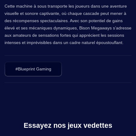
Cette machine à sous transporte les joueurs dans une aventure
visuelle et sonore captivante, où chaque cascade peut mener à
des récompenses spectaculaires. Avec son potentiel de gains
élevé et ses mécaniques dynamiques, Bison Megaways s’adresse
aux amateurs de sensations fortes qui apprécient les sessions
intenses et imprévisibles dans un cadre naturel époustouflant.
#Blueprint Gaming
Essayez nos jeux vedettes