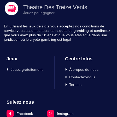
Theatre Des Treize Vents
Jouez pour gagner
En utilisant les jeux de slots vous acceptez nos conditions de
service vous assumez tous les risques du gambling et confirmez
que vous avez plus de 18 ans et que vous êtes situé dans une
juridiction où le crypto gambling est légal
Jeux
Centre Infos
Jouez gratuitement
À propos de nous
Contactez-nous
Termes
Suivez nous
Facebook
Instagram