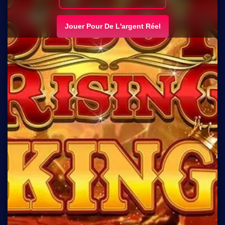
Jouer Pour De L'argent Réel