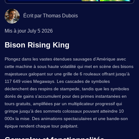
Écrit par Thomas Dubois
Mis à jour
July 5 2026
Bison Rising King
Plongez dans les vastes étendues sauvages d’Amérique avec
cette machine à sous haute volatilité qui met en scène des bisons
majestueux galopant sur une grille de 6 rouleaux offrant jusqu’à
117 649 voies Megaways. Les cascades de symboles
déclenchent des respins de stampede, tandis que les symboles
dorés de gains s’accumulent pour des primes instantanées en
tours gratuits, amplifiées par un multiplicateur progressif qui
grimpe jusqu’à des sommets colossaux pouvant atteindre 10
000x la mise. Des animations spectaculaires et une bande-son
épique rendent chaque tour palpitant.