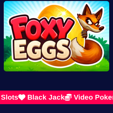
ots
Black Jack
Video Poker