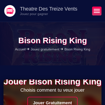
Theatre Des Treize Vents
Jouez pour gagner
Bison Rising King
Accueil
Jouez gratuitement
Bison Rising King
Jouer Bison Rising King
Choisis comment tu veux jouer
Jouer Gratuitement