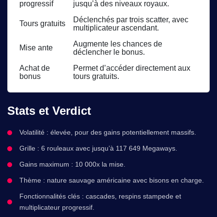
progressif
jusqu’à des niveaux royaux.
Déclenchés par trois scatter, avec
Tours gratuits
multiplicateur ascendant.
Augmente les chances de
Mise ante
déclencher le bonus.
Achat de
Permet d’accéder directement aux
bonus
tours gratuits.
Stats et Verdict
Volatilité : élevée, pour des gains potentiellement massifs.
Grille : 6 rouleaux avec jusqu’à 117 649 Megaways.
Gains maximum : 10 000x la mise.
Thème : nature sauvage américaine avec bisons en charge.
Fonctionnalités clés : cascades, respins stampede et
multiplicateur progressif.