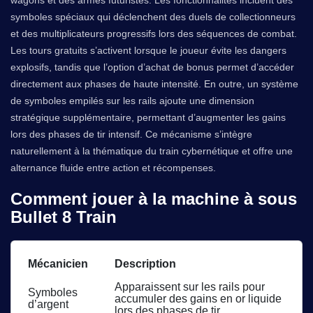
wagons et des armes futuristes. Les fonctionnalités incluent des
symboles spéciaux qui déclenchent des duels de collectionneurs
et des multiplicateurs progressifs lors des séquences de combat.
Les tours gratuits s’activent lorsque le joueur évite les dangers
explosifs, tandis que l’option d’achat de bonus permet d’accéder
directement aux phases de haute intensité. En outre, un système
de symboles empilés sur les rails ajoute une dimension
stratégique supplémentaire, permettant d’augmenter les gains
lors des phases de tir intensif. Ce mécanisme s’intègre
naturellement à la thématique du train cybernétique et offre une
alternance fluide entre action et récompenses.
Comment jouer à la machine à sous
Bullet 8 Train
Mécanicien
Description
Apparaissent sur les rails pour
Symboles
accumuler des gains en or liquide
d’argent
lors des phases de tir.