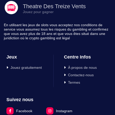
Theatre Des Treize Vents
Jouez pour gagner
En utilisant les jeux de slots vous acceptez nos conditions de
service vous assumez tous les risques du gambling et confirmez
que vous avez plus de 18 ans et que vous êtes situé dans une
juridiction où le crypto gambling est légal
Jeux
Centre Infos
Jouez gratuitement
À propos de nous
Contactez-nous
Termes
Suivez nous
Facebook
Instagram