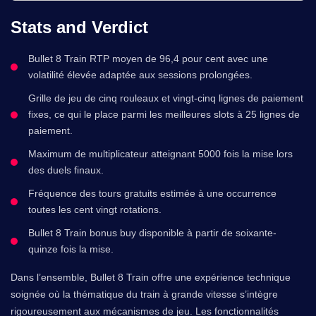
Stats and Verdict
Bullet 8 Train RTP moyen de 96,4 pour cent avec une
volatilité élevée adaptée aux sessions prolongées.
Grille de jeu de cinq rouleaux et vingt-cinq lignes de paiement
fixes, ce qui le place parmi les meilleures slots à 25 lignes de
paiement.
Maximum de multiplicateur atteignant 5000 fois la mise lors
des duels finaux.
Fréquence des tours gratuits estimée à une occurrence
toutes les cent vingt rotations.
Bullet 8 Train bonus buy disponible à partir de soixante-
quinze fois la mise.
Dans l’ensemble, Bullet 8 Train offre une expérience technique
soignée où la thématique du train à grande vitesse s’intègre
rigoureusement aux mécanismes de jeu. Les fonctionnalités