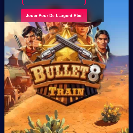
Jouer Pour De L'argent Réel