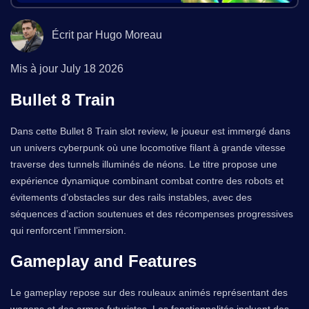
Écrit par Hugo Moreau
Mis à jour
July 18 2026
Bullet 8 Train
Dans cette Bullet 8 Train slot review, le joueur est immergé dans
un univers cyberpunk où une locomotive filant à grande vitesse
traverse des tunnels illuminés de néons. Le titre propose une
expérience dynamique combinant combat contre des robots et
évitements d’obstacles sur des rails instables, avec des
séquences d’action soutenues et des récompenses progressives
qui renforcent l’immersion.
Gameplay and Features
Le gameplay repose sur des rouleaux animés représentant des