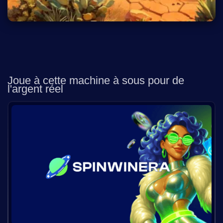
Joue à cette machine à sous pour de
l'argent réel