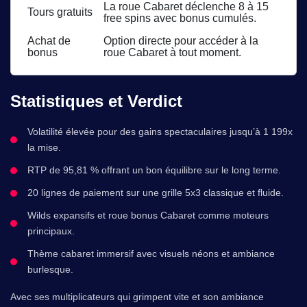
La roue Cabaret déclenche 8 à 15
Tours gratuits
free spins avec bonus cumulés.
Achat de
Option directe pour accéder à la
bonus
roue Cabaret à tout moment.
Statistiques et Verdict
Volatilité élevée pour des gains spectaculaires jusqu’à 1 199x
la mise.
RTP de 95,81 % offrant un bon équilibre sur le long terme.
20 lignes de paiement sur une grille 5x3 classique et fluide.
Wilds expansifs et roue bonus Cabaret comme moteurs
principaux.
Thème cabaret immersif avec visuels néons et ambiance
burlesque.
Avec ses multiplicateurs qui grimpent vite et son ambiance