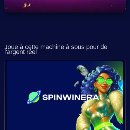
Joue à cette machine à sous pour de
l'argent réel