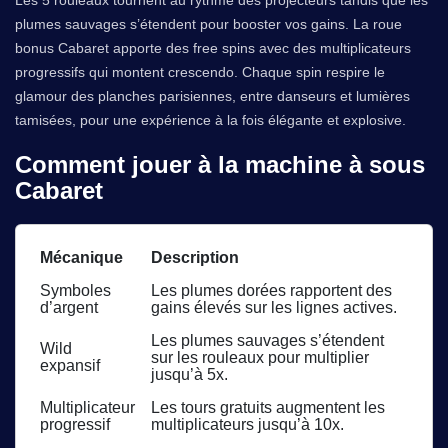
Les 5 rouleaux tournent au rythme des projecteurs tandis que les
plumes sauvages s’étendent pour booster vos gains. La roue
bonus Cabaret apporte des free spins avec des multiplicateurs
progressifs qui montent crescendo. Chaque spin respire le
glamour des planches parisiennes, entre danseurs et lumières
tamisées, pour une expérience à la fois élégante et explosive.
Comment jouer à la machine à sous
Cabaret
Mécanique
Description
Symboles
Les plumes dorées rapportent des
d’argent
gains élevés sur les lignes actives.
Les plumes sauvages s’étendent
Wild
sur les rouleaux pour multiplier
expansif
jusqu’à 5x.
Multiplicateur
Les tours gratuits augmentent les
progressif
multiplicateurs jusqu’à 10x.