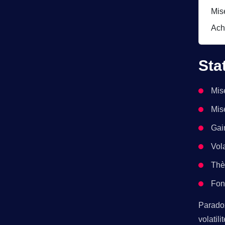
Mis
Ach
Sta
Mis
Mis
Gai
Vol
Thè
Fonc
Paradox
volatil