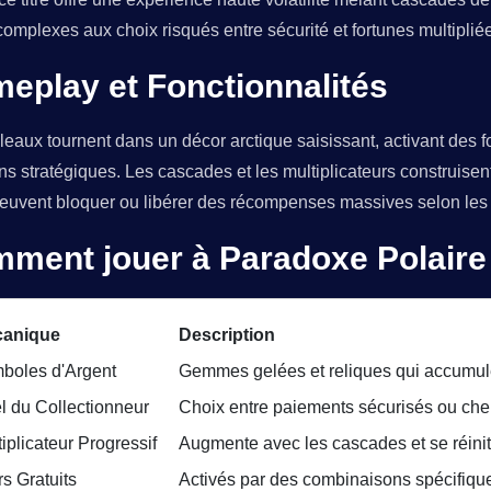
omplexes aux choix risqués entre sécurité et fortunes multiplié
eplay et Fonctionnalités
leaux tournent dans un décor arctique saisissant, activant des f
ns stratégiques. Les cascades et les multiplicateurs construisen
euvent bloquer ou libérer des récompenses massives selon les
ment jouer à Paradoxe Polaire 
anique
Description
boles d'Argent
Gemmes gelées et reliques qui accumule
l du Collectionneur
Choix entre paiements sécurisés ou chem
iplicateur Progressif
Augmente avec les cascades et se réiniti
s Gratuits
Activés par des combinaisons spécifique