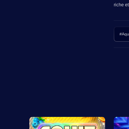
riche et
#Aqu