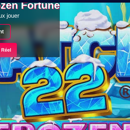
ozen Fortune
ux jouer
nt
 Réel