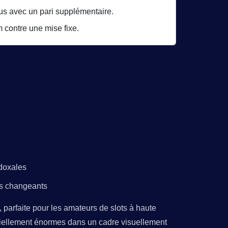
us avec un pari supplémentaire.
 contre une mise fixe.
doxales
lds changeants
 parfaite pour les amateurs de slots à haute
ntiellement énormes dans un cadre visuellement