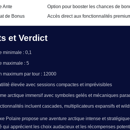
e Ante
Option pour booster les chances de bon
at de Bonus
Accès direct aux fonctionnalités premium
ts et Verdict
e minimale : 0,1
e maximale : 5
n maximum par tour : 12000
atilité élevée avec sessions compactes et imprévisibles
me arctique immersif avec symboles gelés et mécaniques para
tionnalités incluent cascades, multiplicateurs expansifs et wi
e Polaire propose une aventure arctique intense et stratégique,
ité qui apprécient les choix audacieux et les récompenses pote