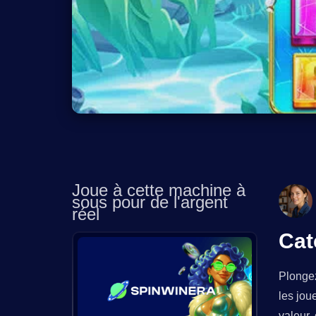
Joue à cette machine à
sous pour de l'argent
réel
Cat
Plongez
les jou
valeur,