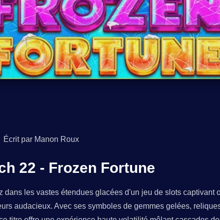
Écrit par Manon Roux
ch 22 - Frozen Fortune
 dans les vastes étendues glacées d'un jeu de slots captivant 
eurs audacieux. Avec ses symboles de gemmes gelées, relique
 ce titre offre une expérience haute volatilité mêlant cascades d