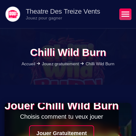
Theatre Des Treize Vents
Jouez pour gagner
Chilli Wild Burn
Accueil
Jouez gratuitement
Chilli Wild Burn
Jouer Chilli Wild Burn
Choisis comment tu veux jouer
Jouer Gratuitement