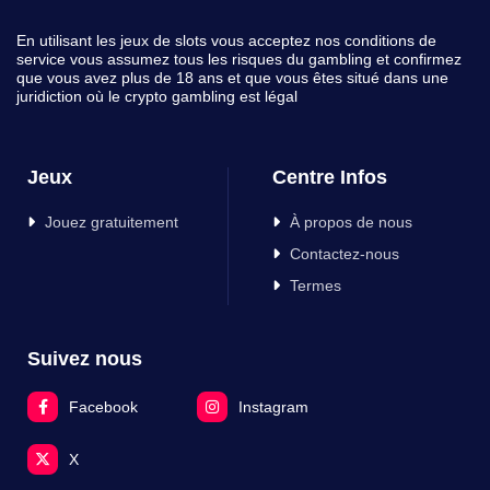
En utilisant les jeux de slots vous acceptez nos conditions de
service vous assumez tous les risques du gambling et confirmez
que vous avez plus de 18 ans et que vous êtes situé dans une
juridiction où le crypto gambling est légal
Jeux
Centre Infos
Jouez gratuitement
À propos de nous
Contactez-nous
Termes
Suivez nous
Facebook
Instagram
X