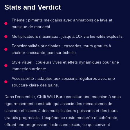
Stats and Verdict
Thème : piments mexicains avec animations de lave et
musique de mariachi.
Multiplicateurs maximaux : jusqu’à 10x via les wilds explosifs.
Fonctionnalités principales : cascades, tours gratuits à
chaleur croissante, pari sur échelle.
Style visuel : couleurs vives et effets dynamiques pour une
immersion ardente.
Accessibilité : adaptée aux sessions régulières avec une
structure claire des gains.
Dans l’ensemble, Chilli Wild Burn constitue une machine à sous
rigoureusement construite qui associe des mécanismes de
cascade efficaces à des multiplicateurs puissants et des tours
gratuits progressifs. L’expérience reste mesurée et cohérente,
offrant une progression fluide sans excès, ce qui convient