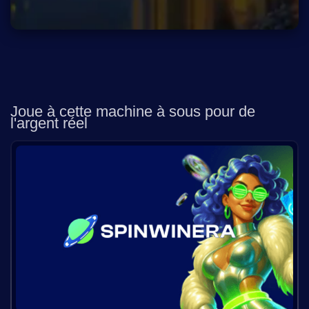
Joue à cette machine à sous pour de
l'argent réel