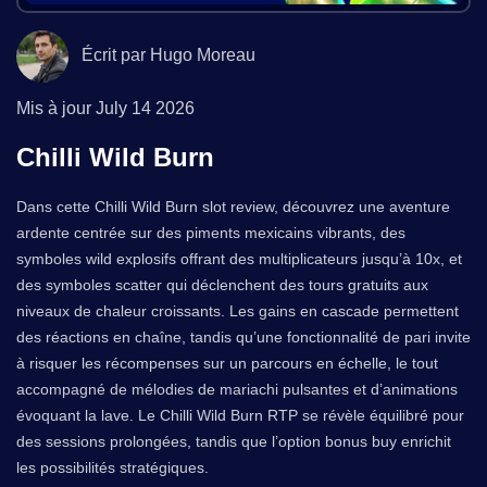
Écrit par Hugo Moreau
Mis à jour
July 14 2026
Chilli Wild Burn
Dans cette Chilli Wild Burn slot review, découvrez une aventure
ardente centrée sur des piments mexicains vibrants, des
symboles wild explosifs offrant des multiplicateurs jusqu’à 10x, et
des symboles scatter qui déclenchent des tours gratuits aux
niveaux de chaleur croissants. Les gains en cascade permettent
des réactions en chaîne, tandis qu’une fonctionnalité de pari invite
à risquer les récompenses sur un parcours en échelle, le tout
accompagné de mélodies de mariachi pulsantes et d’animations
évoquant la lave. Le Chilli Wild Burn RTP se révèle équilibré pour
des sessions prolongées, tandis que l’option bonus buy enrichit
les possibilités stratégiques.