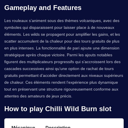
Gameplay and Features
Les rouleaux s’animent sous des thèmes volcaniques, avec des
symboles qui disparaissent pour laisser place à de nouveaux
éléments. Les wilds se propagent pour amplifier les gains, et les
scatter accumulent de la chaleur pour des tours gratuits de plus
en plus intenses. La fonctionnalité de pari ajoute une dimension
stratégique après chaque victoire. Parmi les ajouts notables
figurent des multiplicateurs progressifs qui s’accroissent lors des
cascades successives ainsi qu’une option de rachat de tours
gratuits permettant d’accéder directement aux niveaux supérieurs
de chaleur. Ces éléments rendent l’expérience plus dynamique
tout en préservant une structure rigoureusement conforme aux
attentes des amateurs de jeux précis.
How to play Chilli Wild Burn slot
Mécanique
Description