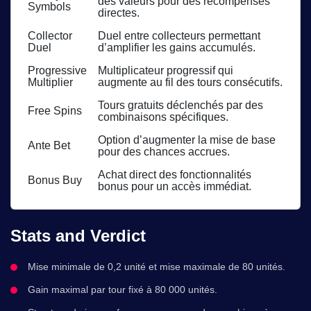
des valeurs pour des récompenses
Symbols
directes.
Collector
Duel entre collecteurs permettant
Duel
d’amplifier les gains accumulés.
Progressive
Multiplicateur progressif qui
Multiplier
augmente au fil des tours consécutifs.
Tours gratuits déclenchés par des
Free Spins
combinaisons spécifiques.
Option d’augmenter la mise de base
Ante Bet
pour des chances accrues.
Achat direct des fonctionnalités
Bonus Buy
bonus pour un accès immédiat.
Stats and Verdict
Mise minimale de 0,2 unité et mise maximale de 80 unités.
Gain maximal par tour fixé à 80 000 unités.