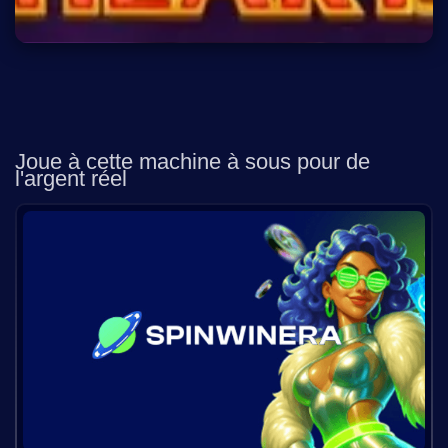
Joue à cette machine à sous pour de
l'argent réel