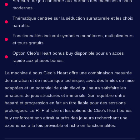
Structure de jeu conforme aux normes des machines à sous
modernes.
Thématique centrée sur la séduction surnaturelle et les choix
narratifs.
Fonctionnalités incluant symboles monétaires, multiplicateurs
et tours gratuits.
Option Cleo’s Heart bonus buy disponible pour un accès
rapide aux phases bonus.
La machine à sous Cleo’s Heart offre une combinaison mesurée
de narration et de mécanique technique, avec des limites de mise
adaptées et un potentiel de gain élevé qui saura satisfaire les
amateurs de jeux structurés et immersifs. Son équilibre entre
hasard et progression en fait un titre fiable pour des sessions
prolongées. Le RTP affiché et les options de Cleo’s Heart bonus
buy renforcent son attrait auprès des joueurs recherchant une
expérience à la fois prévisible et riche en fonctionnalités.