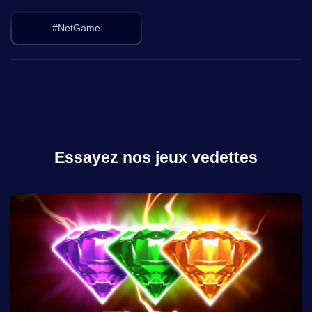
#NetGame
Essayez nos jeux vedettes