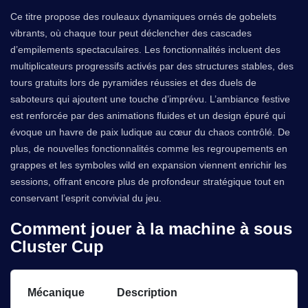
Ce titre propose des rouleaux dynamiques ornés de gobelets
vibrants, où chaque tour peut déclencher des cascades
d’empilements spectaculaires. Les fonctionnalités incluent des
multiplicateurs progressifs activés par des structures stables, des
tours gratuits lors de pyramides réussies et des duels de
saboteurs qui ajoutent une touche d’imprévu. L’ambiance festive
est renforcée par des animations fluides et un design épuré qui
évoque un havre de paix ludique au cœur du chaos contrôlé. De
plus, de nouvelles fonctionnalités comme les regroupements en
grappes et les symboles wild en expansion viennent enrichir les
sessions, offrant encore plus de profondeur stratégique tout en
conservant l’esprit convivial du jeu.
Comment jouer à la machine à sous
Cluster Cup
Mécanique
Description