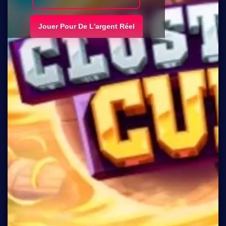
Jouer Pour De L'argent Réel