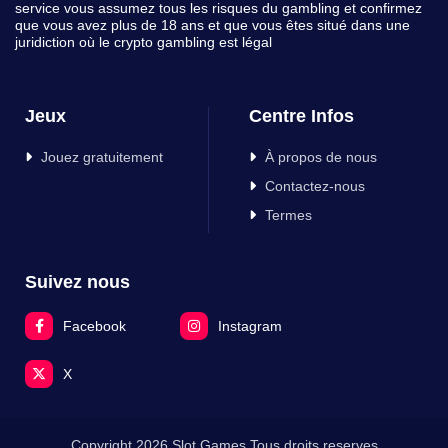
service vous assumez tous les risques du gambling et confirmez
que vous avez plus de 18 ans et que vous êtes situé dans une
juridiction où le crypto gambling est légal
Jeux
Centre Infos
Jouez gratuitement
À propos de nous
Contactez-nous
Termes
Suivez nous
Facebook
Instagram
X
Copyright 2026 Slot Games Tous droits reserves