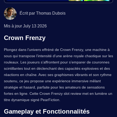
Écrit par Thomas Dubois
Mis à jour
July 13 2026
Crown Frenzy
Plongez dans l’univers effréné de Crown Frenzy, une machine à
sous qui transpose l’intensité d’une arène royale chaotique sur les
rouleaux. Les joueurs s’affrontent pour s’emparer de couronnes
scintillantes tout en déclenchant des capacités explosives et des
réactions en chaîne. Avec ses graphismes vibrants et son rythme
soutenu, ce jeu propose une expérience immersive mêlant
stratégie et hasard, parfaite pour les amateurs de sensations
fortes en ligne. Cette Crown Frenzy slot review met en lumière un
titre dynamique signé PearFiction.
Gameplay et Fonctionnalités