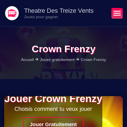
Theatre Des Treize Vents
Jouez pour gagner
Crown Frenzy
Accueil
Jouez gratuitement
Crown Frenzy
Jouer Crown Frenzy
Choisis comment tu veux jouer
Jouer Gratuitement