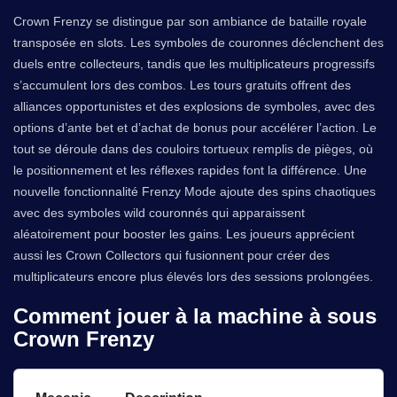
Crown Frenzy se distingue par son ambiance de bataille royale
transposée en slots. Les symboles de couronnes déclenchent des
duels entre collecteurs, tandis que les multiplicateurs progressifs
s’accumulent lors des combos. Les tours gratuits offrent des
alliances opportunistes et des explosions de symboles, avec des
options d’ante bet et d’achat de bonus pour accélérer l’action. Le
tout se déroule dans des couloirs tortueux remplis de pièges, où
le positionnement et les réflexes rapides font la différence. Une
nouvelle fonctionnalité Frenzy Mode ajoute des spins chaotiques
avec des symboles wild couronnés qui apparaissent
aléatoirement pour booster les gains. Les joueurs apprécient
aussi les Crown Collectors qui fusionnent pour créer des
multiplicateurs encore plus élevés lors des sessions prolongées.
Comment jouer à la machine à sous
Crown Frenzy