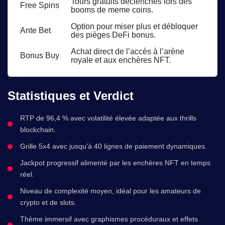
Tours gratuits déclenchés lors des
Free Spins
booms de meme coins.
Option pour miser plus et débloquer
Ante Bet
des pièges DeFi bonus.
Achat direct de l’accès à l’arène
Bonus Buy
royale et aux enchères NFT.
Statistiques et Verdict
RTP de 96,4 % avec volatilité élevée adaptée aux thrills
blockchain.
Grille 5x4 avec jusqu’à 40 lignes de paiement dynamiques.
Jackpot progressif alimenté par les enchères NFT en temps
réel.
Niveau de complexité moyen, idéal pour les amateurs de
crypto et de slots.
Thème immersif avec graphismes procéduraux et effets