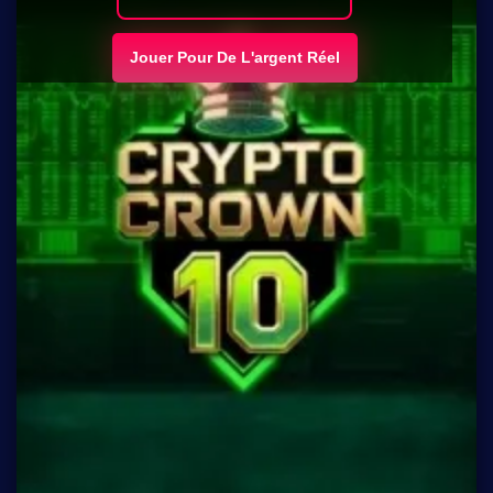
Jouer Pour De L'argent Réel