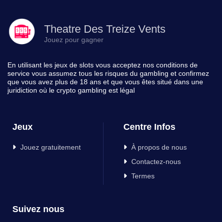
Theatre Des Treize Vents
Jouez pour gagner
En utilisant les jeux de slots vous acceptez nos conditions de
service vous assumez tous les risques du gambling et confirmez
que vous avez plus de 18 ans et que vous êtes situé dans une
juridiction où le crypto gambling est légal
Jeux
Centre Infos
Jouez gratuitement
À propos de nous
Contactez-nous
Termes
Suivez nous