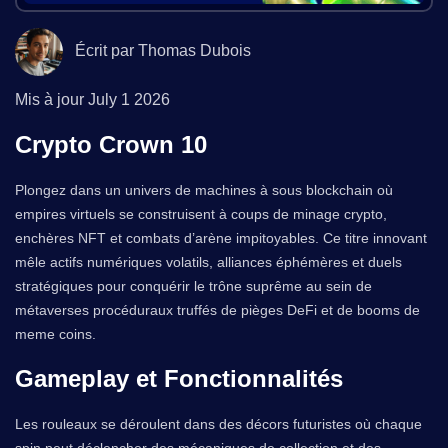
Écrit par Thomas Dubois
Mis à jour
July 1 2026
Crypto Crown 10
Plongez dans un univers de machines à sous blockchain où
empires virtuels se construisent à coups de minage crypto,
enchères NFT et combats d’arène impitoyables. Ce titre innovant
mêle actifs numériques volatils, alliances éphémères et duels
stratégiques pour conquérir le trône suprême au sein de
métaverses procéduraux truffés de pièges DeFi et de booms de
meme coins.
Gameplay et Fonctionnalités
Les rouleaux se déroulent dans des décors futuristes où chaque