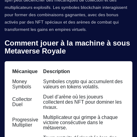
spin peut déclencher des mécaniques de collection et des
multiplicateurs explosifs. Les symboles blockchain interagissent
pour former des combinaisons gagnantes, avec des bonus
activés par des NFT spéciaux et des arènes de combat qui
transforment les gains en empires virtuels.
Comment jouer à la machine à sous
Metaverse Royale
Mécanique
Description
Money
Symboles crypto qui accumulent des
Symbols
valeurs en tokens volatils.
Duel d’arène où les joueurs
Collector
collectent des NFT pour dominer les
Duel
rivaux.
Multiplicateur qui grimpe à chaque
Progressive
victoire consécutive dans le
Multiplier
métaverse.