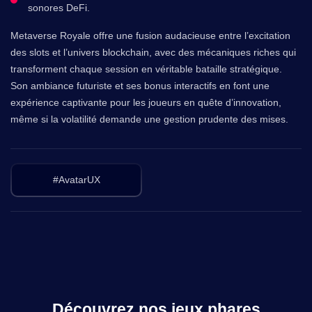
sonores DeFi.
Metaverse Royale offre une fusion audacieuse entre l’excitation
des slots et l’univers blockchain, avec des mécaniques riches qui
transforment chaque session en véritable bataille stratégique.
Son ambiance futuriste et ses bonus interactifs en font une
expérience captivante pour les joueurs en quête d’innovation,
même si la volatilité demande une gestion prudente des mises.
#AvatarUX
Découvrez nos jeux phares