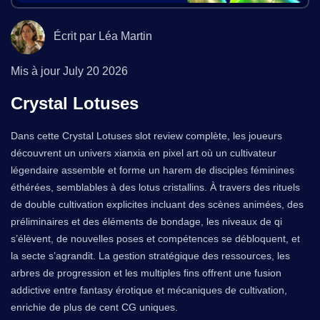
Écrit par Léa Martin
Mis à jour
July 20 2026
Crystal Lotuses
Dans cette Crystal Lotuses slot review complète, les joueurs
découvrent un univers xianxia en pixel art où un cultivateur
légendaire assemble et forme un harem de disciples féminines
éthérées, semblables à des lotus cristallins. À travers des rituels
de double cultivation explicites incluant des scènes animées, des
préliminaires et des éléments de bondage, les niveaux de qi
s’élèvent, de nouvelles poses et compétences se débloquent, et
la secte s’agrandit. La gestion stratégique des ressources, les
arbres de progression et les multiples fins offrent une fusion
addictive entre fantasy érotique et mécaniques de cultivation,
enrichie de plus de cent CG uniques.