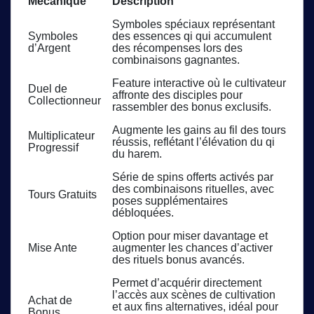
Mécanique
Description
Symboles spéciaux représentant
Symboles
des essences qi qui accumulent
d’Argent
des récompenses lors des
combinaisons gagnantes.
Feature interactive où le cultivateur
Duel de
affronte des disciples pour
Collectionneur
rassembler des bonus exclusifs.
Augmente les gains au fil des tours
Multiplicateur
réussis, reflétant l’élévation du qi
Progressif
du harem.
Série de spins offerts activés par
des combinaisons rituelles, avec
Tours Gratuits
poses supplémentaires
débloquées.
Option pour miser davantage et
Mise Ante
augmenter les chances d’activer
des rituels bonus avancés.
Permet d’acquérir directement
l’accès aux scènes de cultivation
Achat de
et aux fins alternatives, idéal pour
Bonus