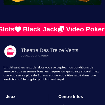
ots
Black Jack
Video Poker
Theatre Des Treize Vents
Jouez pour gagner
En utilisant les jeux de slots vous acceptez nos conditions de
service vous assumez tous les risques du gambling et confirmez
que vous avez plus de 18 ans et que vous êtes situé dans une
juridiction où le crypto gambling est légal
Jeux
Centre Infos