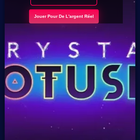
Jouer Pour De L'argent Réel