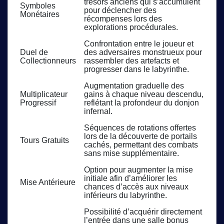
trésors anciens qui s’accumulent
Symboles
pour déclencher des
Monétaires
récompenses lors des
explorations procédurales.
Confrontation entre le joueur et
Duel de
des adversaires monstrueux pour
Collectionneurs
rassembler des artefacts et
progresser dans le labyrinthe.
Augmentation graduelle des
Multiplicateur
gains à chaque niveau descendu,
Progressif
reflétant la profondeur du donjon
infernal.
Séquences de rotations offertes
lors de la découverte de portails
Tours Gratuits
cachés, permettant des combats
sans mise supplémentaire.
Option pour augmenter la mise
initiale afin d’améliorer les
Mise Antérieure
chances d’accès aux niveaux
inférieurs du labyrinthe.
Possibilité d’acquérir directement
l’entrée dans une salle bonus