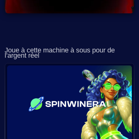
Joue à cette machine à sous pour de
l'argent réel