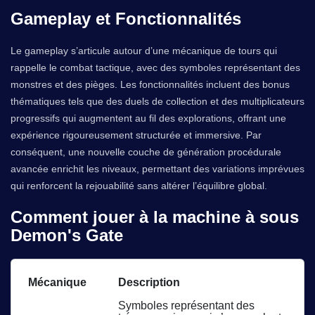
Gameplay et Fonctionnalités
Le gameplay s’articule autour d’une mécanique de tours qui
rappelle le combat tactique, avec des symboles représentant des
monstres et des pièges. Les fonctionnalités incluent des bonus
thématiques tels que des duels de collection et des multiplicateurs
progressifs qui augmentent au fil des explorations, offrant une
expérience rigoureusement structurée et immersive. Par
conséquent, une nouvelle couche de génération procédurale
avancée enrichit les niveaux, permettant des variations imprévues
qui renforcent la rejouabilité sans altérer l’équilibre global.
Comment jouer à la machine à sous
Demon's Gate
Mécanique
Description
Symboles représentant des