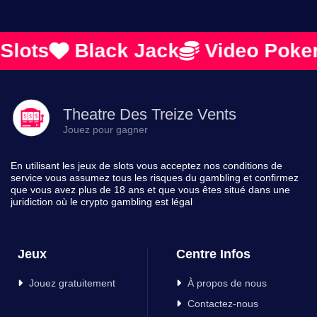
ots
Black Jack
Video Poker
Theatre Des Treize Vents
Jouez pour gagner
En utilisant les jeux de slots vous acceptez nos conditions de
service vous assumez tous les risques du gambling et confirmez
que vous avez plus de 18 ans et que vous êtes situé dans une
juridiction où le crypto gambling est légal
Jeux
Centre Infos
Jouez gratuitement
À propos de nous
Contactez-nous