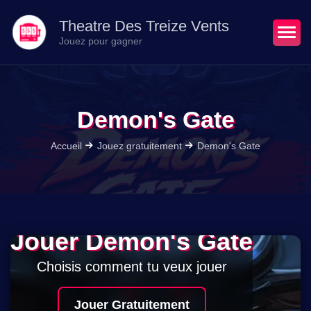
Theatre Des Treize Vents
Jouez pour gagner
Demon's Gate
Accueil
Jouez gratuitement
Demon's Gate
Jouer Demon's Gate
Choisis comment tu veux jouer
Jouer Gratuitement