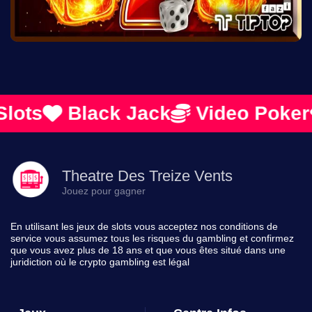
ots
Black Jack
Video Poker
Theatre Des Treize Vents
Jouez pour gagner
En utilisant les jeux de slots vous acceptez nos conditions de
service vous assumez tous les risques du gambling et confirmez
que vous avez plus de 18 ans et que vous êtes situé dans une
juridiction où le crypto gambling est légal