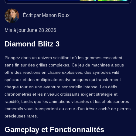
Écrit par Manon Roux
Mis à jour
June 28 2026
Diamond Blitz 3
Plongez dans un univers scintillant où les gemmes cascadent
sans fin sur des grilles complexes. Ce jeu de machines à sous
offre des réactions en chaîne explosives, des symboles wild
spéciaux et des multiplicateurs dynamiques qui transforment
chaque tour en une aventure sensorielle intense. Les défis
chronométrés et les niveaux croissants exigent stratégie et
rapidité, tandis que les animations vibrantes et les effets sonores
immersifs vous transportent au cœur d’un trésor caché de pierres
précieuses rares.
Gameplay et Fonctionnalités