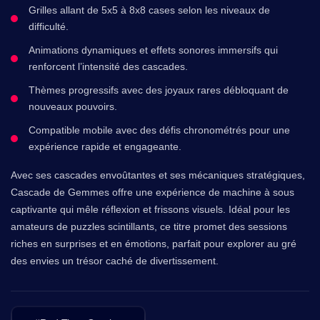
Grilles allant de 5x5 à 8x8 cases selon les niveaux de
difficulté.
Animations dynamiques et effets sonores immersifs qui
renforcent l’intensité des cascades.
Thèmes progressifs avec des joyaux rares débloquant de
nouveaux pouvoirs.
Compatible mobile avec des défis chronométrés pour une
expérience rapide et engageante.
Avec ses cascades envoûtantes et ses mécaniques stratégiques,
Cascade de Gemmes offre une expérience de machine à sous
captivante qui mêle réflexion et frissons visuels. Idéal pour les
amateurs de puzzles scintillants, ce titre promet des sessions
riches en surprises et en émotions, parfait pour explorer au gré
des envies un trésor caché de divertissement.