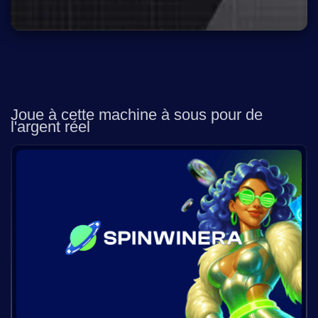
Joue à cette machine à sous pour de
l'argent réel