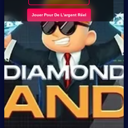
Jouer Pour De L'argent Réel