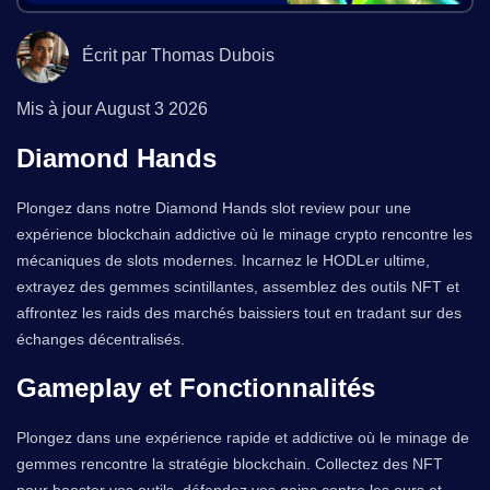
Écrit par Thomas Dubois
Mis à jour
August 3 2026
Diamond Hands
Plongez dans notre Diamond Hands slot review pour une
expérience blockchain addictive où le minage crypto rencontre les
mécaniques de slots modernes. Incarnez le HODLer ultime,
extrayez des gemmes scintillantes, assemblez des outils NFT et
affrontez les raids des marchés baissiers tout en tradant sur des
échanges décentralisés.
Gameplay et Fonctionnalités
Plongez dans une expérience rapide et addictive où le minage de
gemmes rencontre la stratégie blockchain. Collectez des NFT