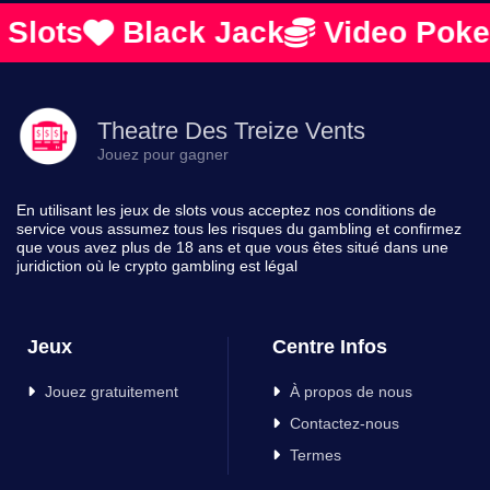
lots
Black Jack
Video Poker
Theatre Des Treize Vents
Jouez pour gagner
En utilisant les jeux de slots vous acceptez nos conditions de
service vous assumez tous les risques du gambling et confirmez
que vous avez plus de 18 ans et que vous êtes situé dans une
juridiction où le crypto gambling est légal
Jeux
Centre Infos
Jouez gratuitement
À propos de nous
Contactez-nous
Termes