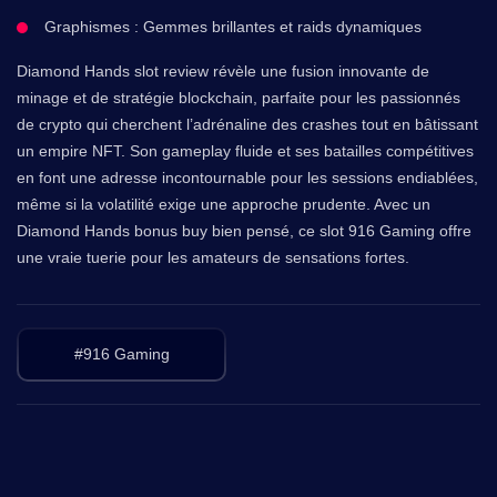
Graphismes : Gemmes brillantes et raids dynamiques
Diamond Hands slot review révèle une fusion innovante de
minage et de stratégie blockchain, parfaite pour les passionnés
de crypto qui cherchent l’adrénaline des crashes tout en bâtissant
un empire NFT. Son gameplay fluide et ses batailles compétitives
en font une adresse incontournable pour les sessions endiablées,
même si la volatilité exige une approche prudente. Avec un
Diamond Hands bonus buy bien pensé, ce slot 916 Gaming offre
une vraie tuerie pour les amateurs de sensations fortes.
#916 Gaming