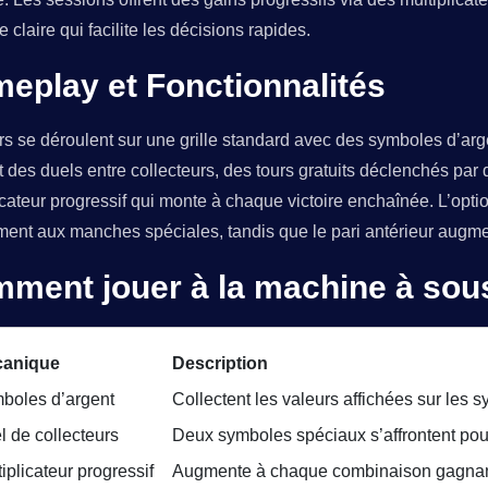
e claire qui facilite les décisions rapides.
eplay et Fonctionnalités
rs se déroulent sur une grille standard avec des symboles d’arge
t des duels entre collecteurs, des tours gratuits déclenchés pa
icateur progressif qui monte à chaque victoire enchaînée. L’opt
ment aux manches spéciales, tandis que le pari antérieur aug
ment jouer à la machine à sous
anique
Description
boles d’argent
Collectent les valeurs affichées sur les
l de collecteurs
Deux symboles spéciaux s’affrontent pou
iplicateur progressif
Augmente à chaque combinaison gagnan