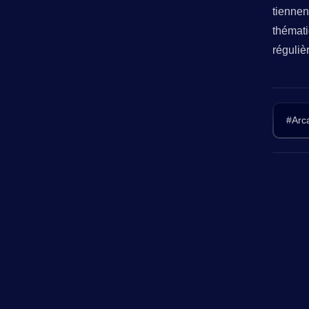
tiennen
thémati
réguliè
#Arc