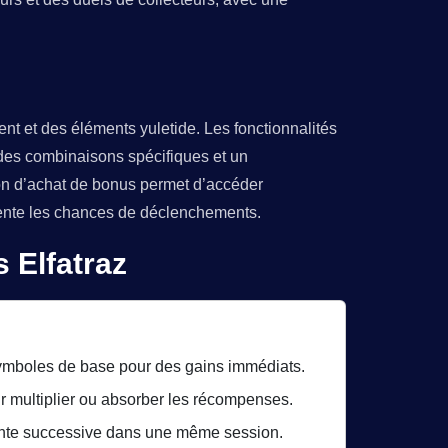
nt et des éléments yuletide. Les fonctionnalités
r des combinaisons spécifiques et un
ion d’achat de bonus permet d’accéder
mente les chances de déclenchements.
 Elfatraz
 symboles de base pour des gains immédiats.
r multiplier ou absorber les récompenses.
te successive dans une même session.