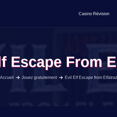
Casino Révision
lf Escape From E
Accueil
Jouez gratuitement
Evil Elf Escape from Elfatra