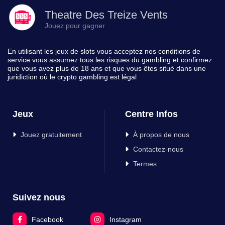
Theatre Des Treize Vents
Jouez pour gagner
En utilisant les jeux de slots vous acceptez nos conditions de
service vous assumez tous les risques du gambling et confirmez
que vous avez plus de 18 ans et que vous êtes situé dans une
juridiction où le crypto gambling est légal
Jeux
Centre Infos
Jouez gratuitement
À propos de nous
Contactez-nous
Termes
Suivez nous
Facebook
Instagram