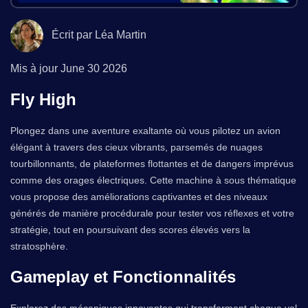
Écrit par Léa Martin
Mis à jour
June 30 2026
Fly High
Plongez dans une aventure exaltante où vous pilotez un avion
élégant à travers des cieux vibrants, parsemés de nuages
tourbillonnants, de plateformes flottantes et de dangers imprévus
comme des orages électriques. Cette machine à sous thématique
vous propose des améliorations captivantes et des niveaux
générés de manière procédurale pour tester vos réflexes et votre
stratégie, tout en poursuivant des scores élevés vers la
stratosphère.
Gameplay et Fonctionnalités