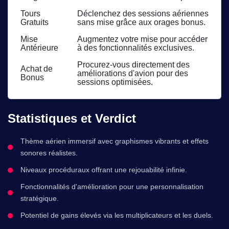
Tours
Déclenchez des sessions aériennes
Gratuits
sans mise grâce aux orages bonus.
Mise
Augmentez votre mise pour accéder
Antérieure
à des fonctionnalités exclusives.
Procurez-vous directement des
Achat de
améliorations d'avion pour des
Bonus
sessions optimisées.
Statistiques et Verdict
Thème aérien immersif avec graphismes vibrants et effets
sonores réalistes.
Niveaux procéduraux offrant une rejouabilité infinie.
Fonctionnalités d'amélioration pour une personnalisation
stratégique.
Potentiel de gains élevés via les multiplicateurs et les duels.