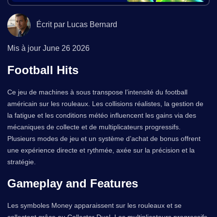
Écrit par Lucas Bernard
Mis à jour
June 26 2026
Football Hits
Ce jeu de machines à sous transpose l’intensité du football
américain sur les rouleaux. Les collisions réalistes, la gestion de
la fatigue et les conditions météo influencent les gains via des
mécaniques de collecte et de multiplicateurs progressifs.
Plusieurs modes de jeu et un système d’achat de bonus offrent
une expérience directe et rythmée, axée sur la précision et la
stratégie.
Gameplay and Features
Les symboles Money apparaissent sur les rouleaux et se