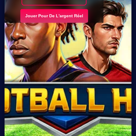
Jouer Pour De L'argent Réel