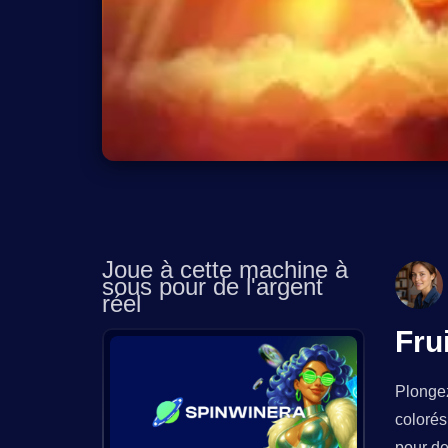
Joue à cette machine à
sous pour de l'argent
réel
Fru
Plongez
colorés
pour de