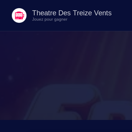
Theatre Des Treize Vents
Jouez pour gagner