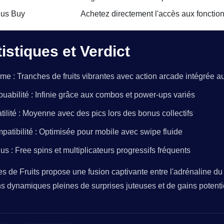
us Buy
Achetez directement l'accès aux fonction
tistiques et Verdict
e : Tranches de fruits vibrantes avec action arcade intégrée au
uabilité : Infinie grâce aux combos et power-ups variés
tilité : Moyenne avec des pics lors des bonus collectifs
patibilité : Optimisée pour mobile avec swipe fluide
s : Free spins et multiplicateurs progressifs fréquents
s de Fruits propose une fusion captivante entre l'adrénaline du sl
s dynamiques pleines de surprises juteuses et de gains potenti