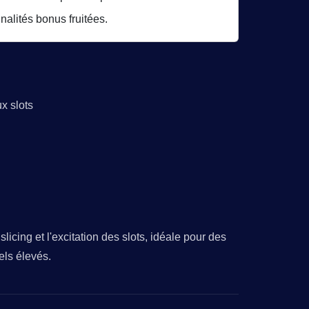
nalités bonus fruitées.
x slots
icing et l'excitation des slots, idéale pour des
els élevés.