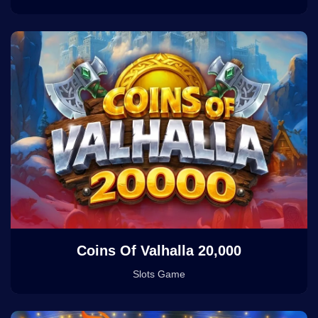
Coins Of Valhalla 20,000
Slots Game