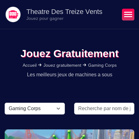
Theatre Des Treize Vents
Jouez pour gagner
Jouez Gratuitement
Accueil
Jouez gratuitement
Gaming Corps
Les meilleurs jeux de machines a sous