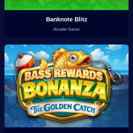
Banknote Blitz
Arcade Game