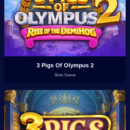
3 Pigs Of Olympus 2
Slots Game