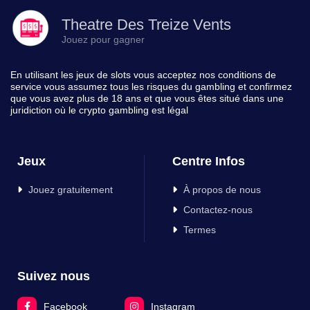
Theatre Des Treize Vents
Jouez pour gagner
En utilisant les jeux de slots vous acceptez nos conditions de
service vous assumez tous les risques du gambling et confirmez
que vous avez plus de 18 ans et que vous êtes situé dans une
juridiction où le crypto gambling est légal
Jeux
Centre Infos
Jouez gratuitement
À propos de nous
Contactez-nous
Termes
Suivez nous
Facebook
Instagram