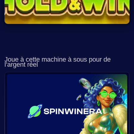
Joue à cette machine à sous pour de
l'argent réel