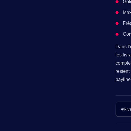
Gol
Max
Fréq
Com
Dans l’
les liv
complex
restent
payline
#Riva