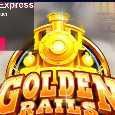
 Express
ouer
l