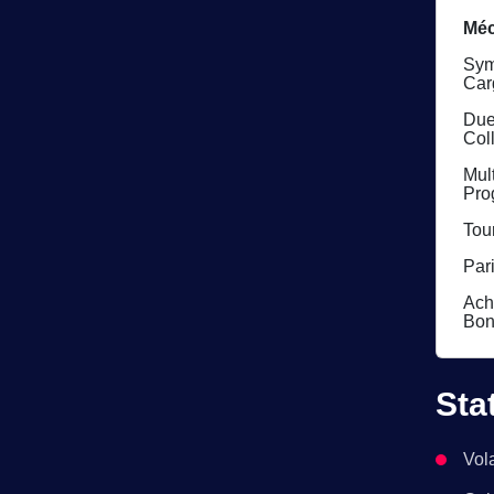
Méc
Sym
Car
Due
Col
Mult
Pro
Tour
Pari
Ach
Bon
Sta
Vola