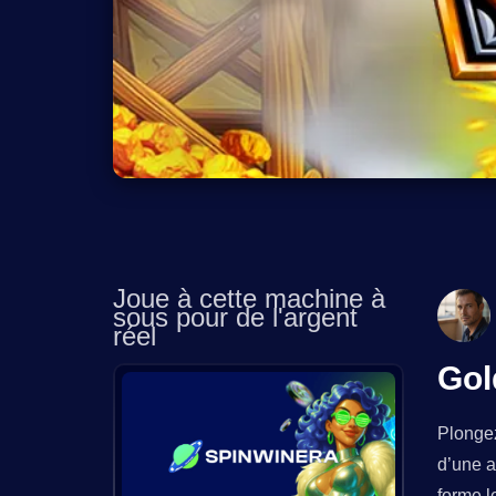
Joue à cette machine à
sous pour de l'argent
réel
Gol
Plongez
d’une a
forme l