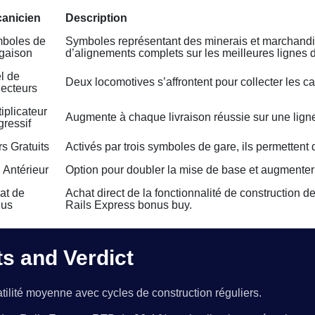
anicien
Description
boles de
Symboles représentant des minerais et marchandi
gaison
d’alignements complets sur les meilleures lignes 
l de
Deux locomotives s’affrontent pour collecter les c
lecteurs
iplicateur
Augmente à chaque livraison réussie sur une lign
gressif
s Gratuits
Activés par trois symboles de gare, ils permettent 
 Antérieur
Option pour doubler la mise de base et augmente
at de
Achat direct de la fonctionnalité de construction
us
Rails Express bonus buy.
ts and Verdict
tilité moyenne avec cycles de construction réguliers.