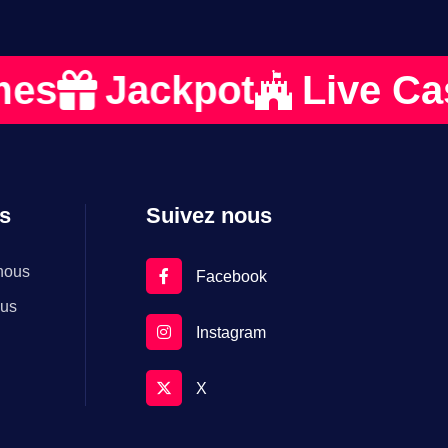
Jackpot
Live Casino
os
Suivez nous
nous
Facebook
ous
Instagram
X