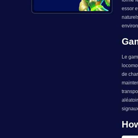
essor e
naturel
environ
Gam
Le game
locomot
de char
mainten
transpo
aléatoi
signaux
How