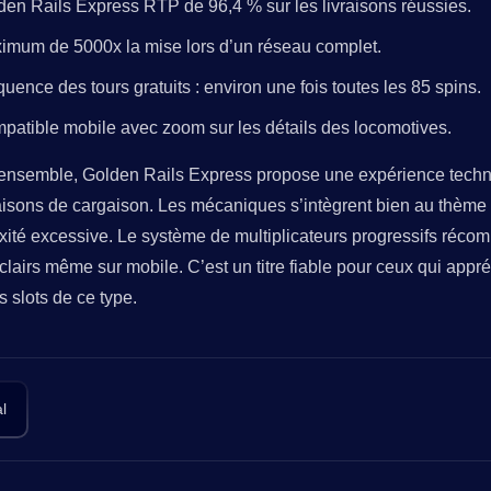
den Rails Express RTP de 96,4 % sur les livraisons réussies.
imum de 5000x la mise lors d’un réseau complet.
uence des tours gratuits : environ une fois toutes les 85 spins.
patible mobile avec zoom sur les détails des locomotives.
ensemble, Golden Rails Express propose une expérience techniq
raisons de cargaison. Les mécaniques s’intègrent bien au thème f
ité excessive. Le système de multiplicateurs progressifs réco
 clairs même sur mobile. C’est un titre fiable pour ceux qui appréc
s slots de ce type.
l