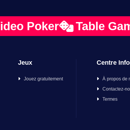
o Poker
Table Games
Jeux
Centre Inf
Jouez gratuitement
À propos de 
Contactez-n
Termes