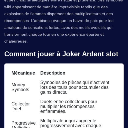
et des choix stratégiques entre risque et prudence. Des symboles
wild apparaissent de manière imprévisible tandis que des
explosions de flammes dispersent des multiplicateurs et des
récompenses. L’ambiance évoque un havre de paix pour les
amateurs de sensations fortes, avec des motifs évolutifs qui
transforment chaque tour en une expérience épurée et
chaleureuse.
Comment jouer à Joker Ardent slot
Mécanique
Description
Symboles de pièces qui s’activent
Money
lors des tours pour accumuler des
Symbols
gains directs.
Duels entre collecteurs pour
Collector
multiplier les récompenses
Duel
enflammées.
Multiplicateur qui augmente
Progressive
progressivement avec chaque
Multiplier