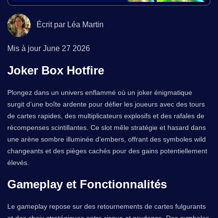
Écrit par Léa Martin
Mis à jour
June 27 2026
Joker Box Hotfire
Plongez dans un univers enflammé où un joker énigmatique
surgit d’une boîte ardente pour défier les joueurs avec des tours
de cartes rapides, des multiplicateurs explosifs et des rafales de
récompenses scintillantes. Ce slot mêle stratégie et hasard dans
une arène sombre illuminée d’embers, offrant des symboles wild
changeants et des pièges cachés pour des gains potentiellement
élevés.
Gameplay et Fonctionnalités
Le gameplay repose sur des retournements de cartes fulgurants