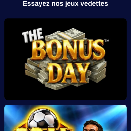
Essayez nos jeux vedettes