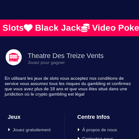
lots
Black Jack
Video Poker
Theatre Des Treize Vents
Jouez pour gagner
En utilisant les jeux de slots vous acceptez nos conditions de
service vous assumez tous les risques du gambling et confirmez
que vous avez plus de 18 ans et que vous êtes situé dans une
juridiction où le crypto gambling est légal
Jeux
Centre Infos
Jouez gratuitement
À propos de nous
Contactez-nous