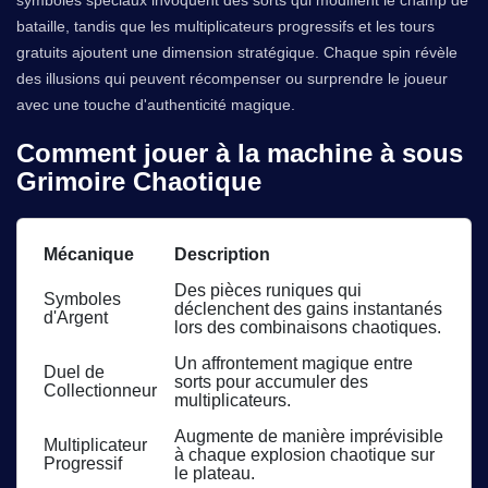
symboles spéciaux invoquent des sorts qui modifient le champ de
bataille, tandis que les multiplicateurs progressifs et les tours
gratuits ajoutent une dimension stratégique. Chaque spin révèle
des illusions qui peuvent récompenser ou surprendre le joueur
avec une touche d'authenticité magique.
Comment jouer à la machine à sous
Grimoire Chaotique
Mécanique
Description
Des pièces runiques qui
Symboles
déclenchent des gains instantanés
d'Argent
lors des combinaisons chaotiques.
Un affrontement magique entre
Duel de
sorts pour accumuler des
Collectionneur
multiplicateurs.
Augmente de manière imprévisible
Multiplicateur
à chaque explosion chaotique sur
Progressif
le plateau.