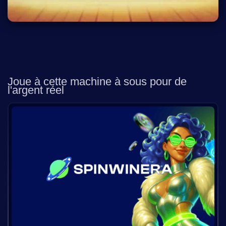
Joue à cette machine à sous pour de
l'argent réel