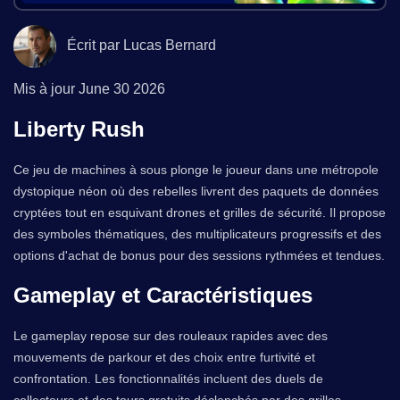
Écrit par Lucas Bernard
Mis à jour
June 30 2026
Liberty Rush
Ce jeu de machines à sous plonge le joueur dans une métropole
dystopique néon où des rebelles livrent des paquets de données
cryptées tout en esquivant drones et grilles de sécurité. Il propose
des symboles thématiques, des multiplicateurs progressifs et des
options d'achat de bonus pour des sessions rythmées et tendues.
Gameplay et Caractéristiques
Le gameplay repose sur des rouleaux rapides avec des
mouvements de parkour et des choix entre furtivité et
confrontation. Les fonctionnalités incluent des duels de