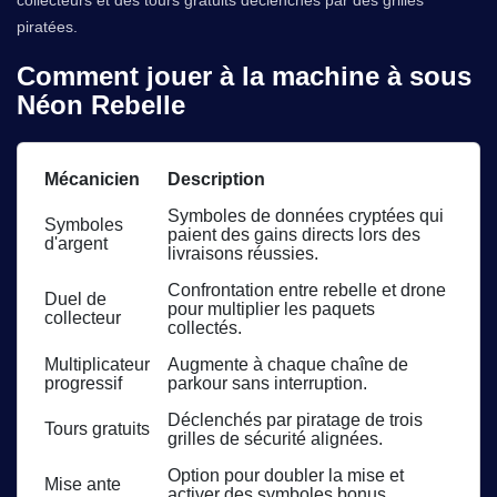
collecteurs et des tours gratuits déclenchés par des grilles
piratées.
Comment jouer à la machine à sous
Néon Rebelle
Mécanicien
Description
Symboles de données cryptées qui
Symboles
paient des gains directs lors des
d'argent
livraisons réussies.
Confrontation entre rebelle et drone
Duel de
pour multiplier les paquets
collecteur
collectés.
Multiplicateur
Augmente à chaque chaîne de
progressif
parkour sans interruption.
Déclenchés par piratage de trois
Tours gratuits
grilles de sécurité alignées.
Option pour doubler la mise et
Mise ante
activer des symboles bonus.