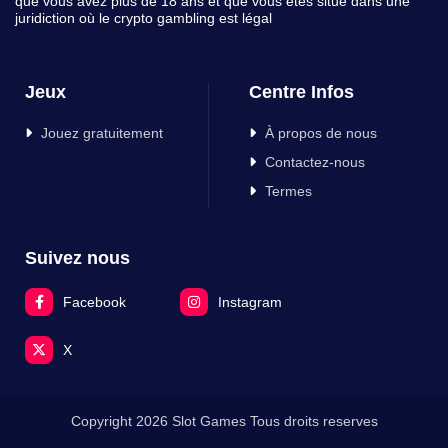
que vous avez plus de 18 ans et que vous êtes situé dans une
juridiction où le crypto gambling est légal
Jeux
Centre Infos
Jouez gratuitement
À propos de nous
Contactez-nous
Termes
Suivez nous
Facebook
Instagram
X
Copyright 2026 Slot Games Tous droits reserves