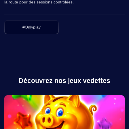
la route pour des sessions contrôlées.
#Onlyplay
Découvrez nos jeux vedettes