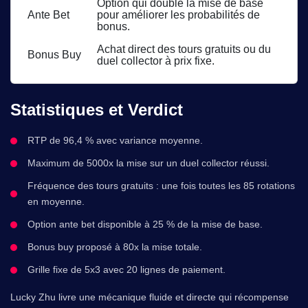
Option qui double la mise de base
Ante Bet
pour améliorer les probabilités de
bonus.
Achat direct des tours gratuits ou du
Bonus Buy
duel collector à prix fixe.
Statistiques et Verdict
RTP de 96,4 % avec variance moyenne.
Maximum de 5000x la mise sur un duel collector réussi.
Fréquence des tours gratuits : une fois toutes les 85 rotations
en moyenne.
Option ante bet disponible à 25 % de la mise de base.
Bonus buy proposé à 80x la mise totale.
Grille fixe de 5x3 avec 20 lignes de paiement.
Lucky Zhu livre une mécanique fluide et directe qui récompense