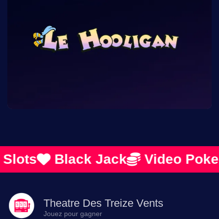
lots
Black Jack
Video Poker
Theatre Des Treize Vents
Jouez pour gagner