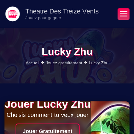
Theatre Des Treize Vents
Jouez pour gagner
Lucky Zhu
Accueil
Jouez gratuitement
Lucky Zhu
Jouer Lucky Zhu
Choisis comment tu veux jouer
Jouer Gratuitement