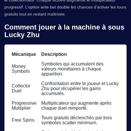
le collectionneur. Chaque victoire augmente le multiplicateur
progressif. L’option ante bet double les chances d’activer les tours
gratuits tout en restant maîtrisée.
Comment jouer à la machine à sous
Lucky Zhu
Mécanique
Description
Symboles qui accumulent des
Money
valeurs monétaires à chaque
Symbols
apparition.
Confrontation entre le joueur et Lucky
Collector
Zhu pour récupérer les gains
Duel
accumulés.
Progressive
Multiplicateur qui augmente après
Multiplier
chaque duel remporté.
Tours gratuits déclenchés par trois
Free Spins
symboles scatter minimum.