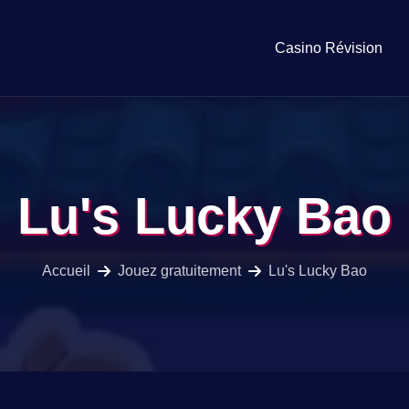
Casino Révision
Lu's Lucky Bao
Accueil
Jouez gratuitement
Lu's Lucky Bao