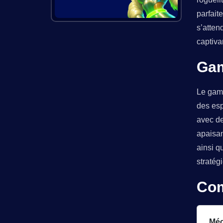
parfait
s’atten
captiva
Gam
Le game
des esp
avec de
apaisan
ainsi q
stratég
Com
Méc