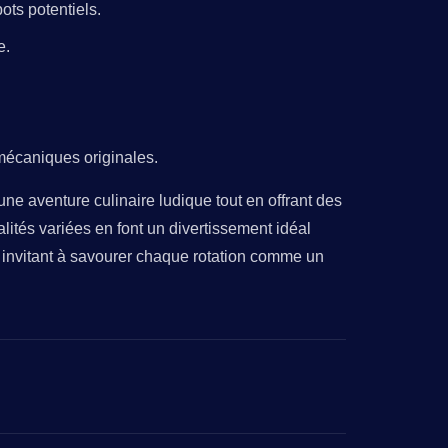
ots potentiels.
e.
 mécaniques originales.
ne aventure culinaire ludique tout en offrant des
ités variées en font un divertissement idéal
 invitant à savourer chaque rotation comme un