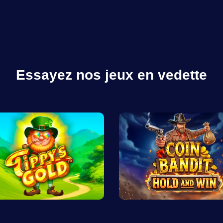
Essayez nos jeux en vedette