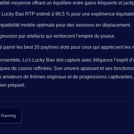
tilité moyenne offrant un équilibre entre gains fréquents et jackp
s Lucky Bao RTP estimé à 96,5 % pour une expérience équitabl
patibilité mobile optimale pour des sessions en déplacement.
ression par artefacts qui renforcent l’empire du joueur.
l parmi les best 20 paylines slots pour ceux qui apprécient les
ensemble, Lu's Lucky Bao slot capture avec élégance l’esprit d’u
ues de casino raffinées. Son univers apaisant et ses fonctionnal
s amateurs de thèmes originaux et de progressions captivantes,
ien préparé.
 Gaming