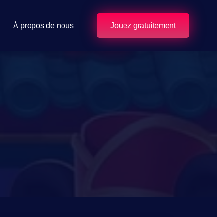
À propos de nous
Jouez gratuitement