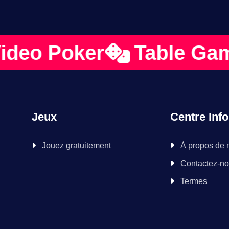
o Poker
Table Games
Jeux
Centre Inf
Jouez gratuitement
À propos de 
Contactez-n
Termes