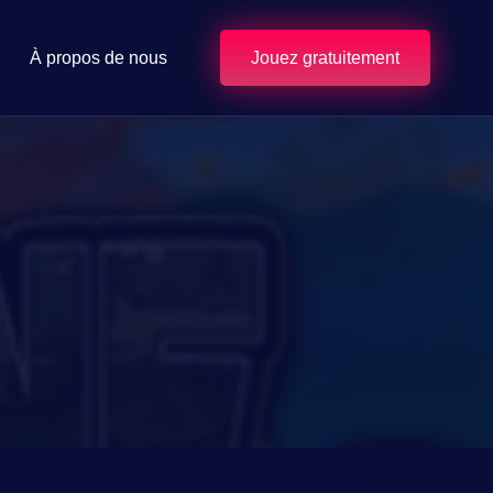
À propos de nous
Jouez gratuitement