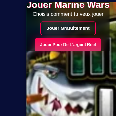
Jouer Marine Wars
Choisis comment tu veux jouer
Jouer Gratuitement
Jouer Pour De L'argent Réel