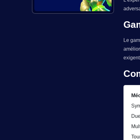
adversa
Gam
Le game
amélior
exigent
Com
Méc
Sym
Due
Mult
Tour