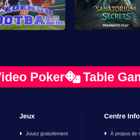
o Poker
Table Games
Jeux
Centre Inf
Jouez gratuitement
À propos de 