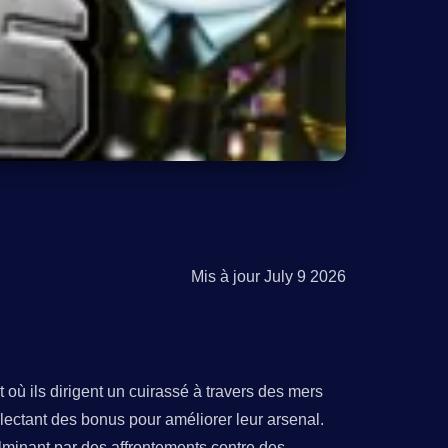
Mis à jour
July 9 2026
 où ils dirigent un cuirassé à travers des mers
llectant des bonus pour améliorer leur arsenal.
ulminant par des affrontements contre des