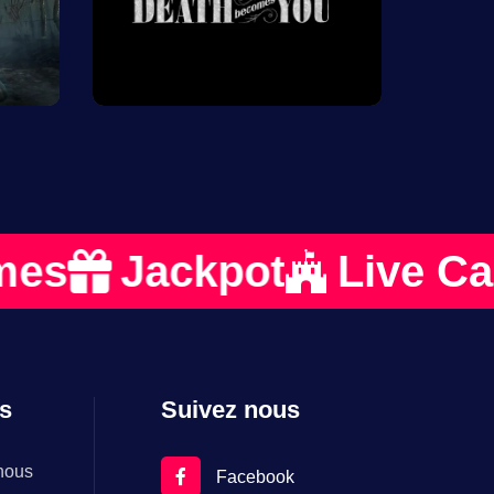
Jackpot
Live Casin
os
Suivez nous
nous
Facebook