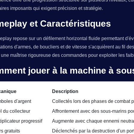
ires imposants qui exigent précision et stratégie.
eplay et Caractéristiques
play repose sur un défilement horizontal fluide permettant d'évit
ations d'armes, de boucliers et de vitesse s'acquièrent au fil d
 une maîtrise rigoureuse des commandes pour exploiter les faibl
ment jouer à la machine à sou
anique
Description
boles d'argent
Collectés lors des phases de combat p
l du collecteur
Affrontement avec des sous-marins po
iplicateur progressif
Augmente avec chaque ennemi neutral
s gratuits
Déclenchés par la destruction d'un por