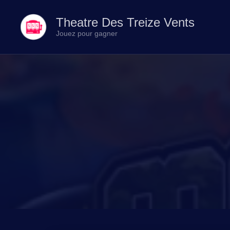
Theatre Des Treize Vents
Jouez pour gagner