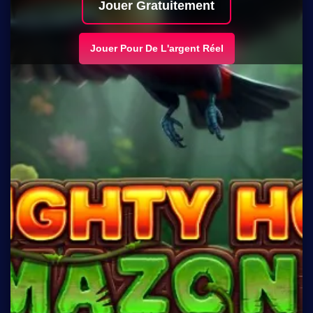
Jouer Gratuitement
Jouer Pour De L'argent Réel