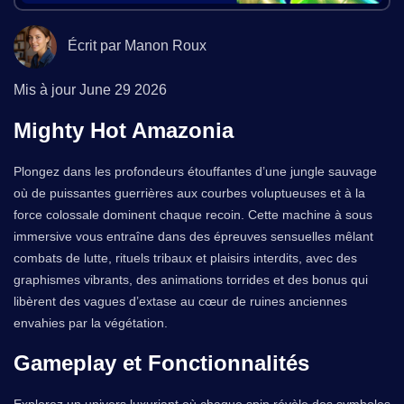
Écrit par Manon Roux
Mis à jour
June 29 2026
Mighty Hot Amazonia
Plongez dans les profondeurs étouffantes d’une jungle sauvage
où de puissantes guerrières aux courbes voluptueuses et à la
force colossale dominent chaque recoin. Cette machine à sous
immersive vous entraîne dans des épreuves sensuelles mêlant
combats de lutte, rituels tribaux et plaisirs interdits, avec des
graphismes vibrants, des animations torrides et des bonus qui
libèrent des vagues d’extase au cœur de ruines anciennes
envahies par la végétation.
Gameplay et Fonctionnalités