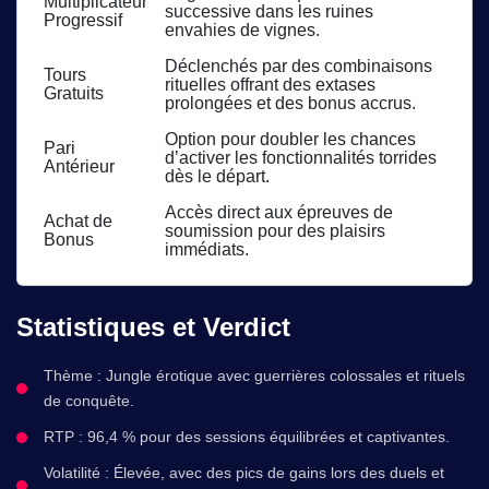
Multiplicateur
successive dans les ruines
Progressif
envahies de vignes.
Déclenchés par des combinaisons
Tours
rituelles offrant des extases
Gratuits
prolongées et des bonus accrus.
Option pour doubler les chances
Pari
d’activer les fonctionnalités torrides
Antérieur
dès le départ.
Accès direct aux épreuves de
Achat de
soumission pour des plaisirs
Bonus
immédiats.
Statistiques et Verdict
Thème : Jungle érotique avec guerrières colossales et rituels
de conquête.
RTP : 96,4 % pour des sessions équilibrées et captivantes.
Volatilité : Élevée, avec des pics de gains lors des duels et