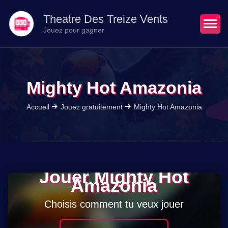
Theatre Des Treize Vents
Jouez pour gagner
Mighty Hot Amazonia
Accueil
Jouez gratuitement
Mighty Hot Amazonia
Jouer Mighty Hot
Amazonia
Choisis comment tu veux jouer