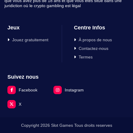
que vous avez plus de 18 ans et que vous êtes situé dans une
juridiction où le crypto gambling est légal
Jeux
Centre Infos
Jouez gratuitement
À propos de nous
Contactez-nous
Termes
Suivez nous
Facebook
Instagram
X
Copyright 2026 Slot Games Tous droits reserves