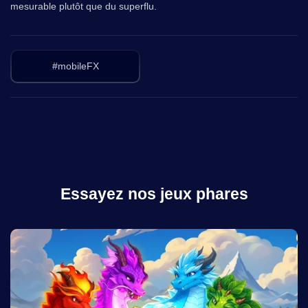
mesurable plutôt que du superflu.
#mobileFX
Essayez nos jeux phares