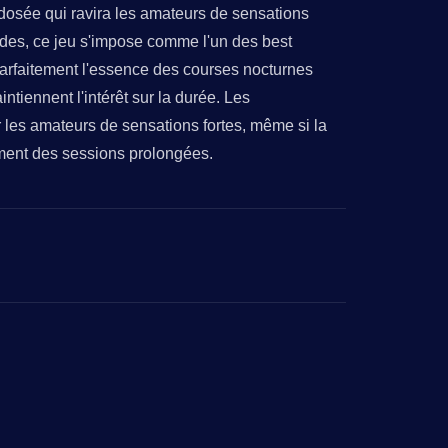
 dosée qui ravira les amateurs de sensations
ides, ce jeu s'impose comme l'un des best
arfaitement l'essence des courses nocturnes
tiennent l'intérêt sur la durée. Les
our les amateurs de sensations fortes, même si la
ement des sessions prolongées.