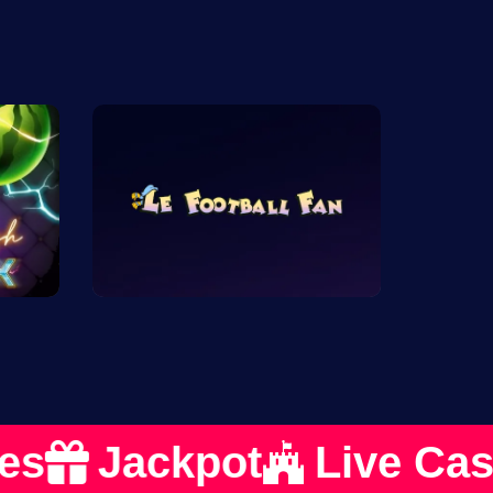
Jackpot
Live Casino