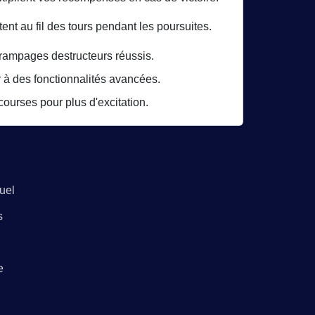
nt au fil des tours pendant les poursuites.
 rampages destructeurs réussis.
 à des fonctionnalités avancées.
ourses pour plus d'excitation.
uel
s
e