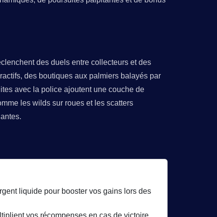
lenchent des duels entre collecteurs et des
actifs, des boutiques aux palmiers balayés par
uites avec la police ajoutent une couche de
me les wilds sur roues et les scatters
antes.
gent liquide pour booster vos gains lors des
tiplient vos récompenses en cas de victoire.