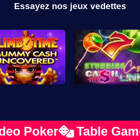
Essayez nos jeux vedettes
 Poker
Table Games