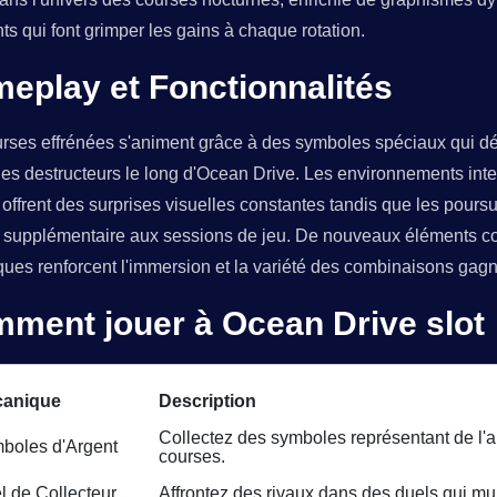
ts qui font grimper les gains à chaque rotation.
eplay et Fonctionnalités
rses effrénées s'animent grâce à des symboles spéciaux qui déc
s destructeurs le long d'Ocean Drive. Les environnements inter
, offrent des surprises visuelles constantes tandis que les pours
 supplémentaire aux sessions de jeu. De nouveaux éléments com
ues renforcent l'immersion et la variété des combinaisons gagn
ment jouer à Ocean Drive slot
anique
Description
Collectez des symboles représentant de l'ar
boles d'Argent
courses.
l de Collecteur
Affrontez des rivaux dans des duels qui mul