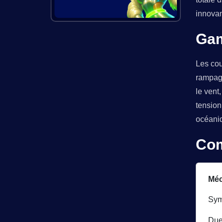
innovan
Gam
Les cou
rampage
le vent
tension
océaniq
Com
Méc
Sym
Due