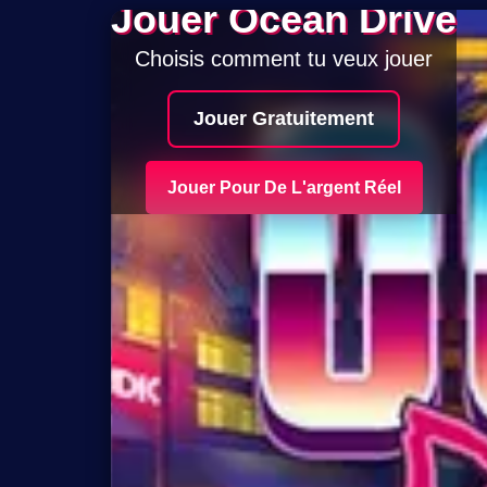
Jouer Ocean Drive
Choisis comment tu veux jouer
Jouer Gratuitement
Jouer Pour De L'argent Réel