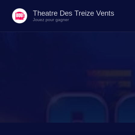
Theatre Des Treize Vents
Jouez pour gagner