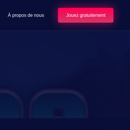
À propos de nous
Jouez gratuitement