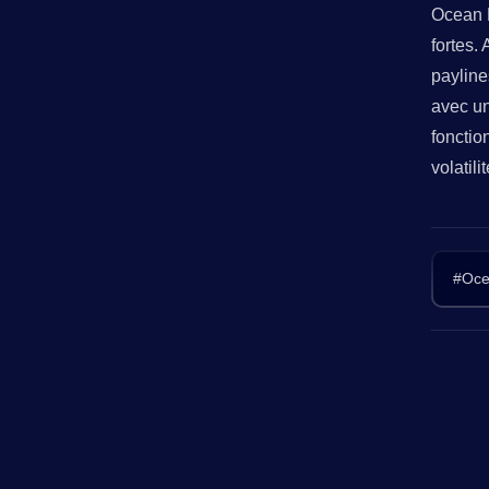
Ocean D
fortes.
payline
avec un
fonctio
volatil
#Oce