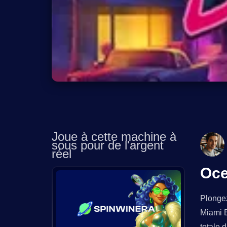
Joue à cette machine à
sous pour de l'argent
réel
Oce
Plongez
Miami B
totale 