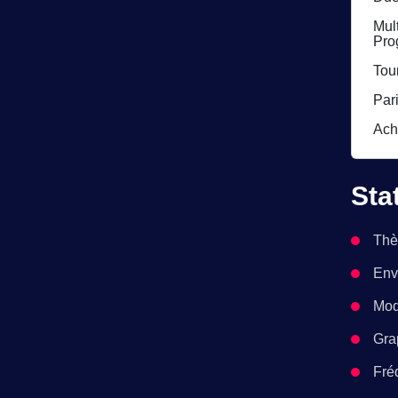
Mult
Pro
Tour
Pari
Ach
Sta
Thè
Env
Mod
Gra
Fré