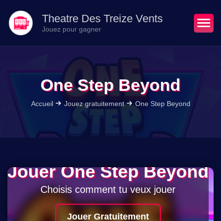
Theatre Des Treize Vents
Jouez pour gagner
One Step Beyond
Accueil
Jouez gratuitement
One Step Beyond
Jouer One Step Beyond
Choisis comment tu veux jouer
Jouer Gratuitement