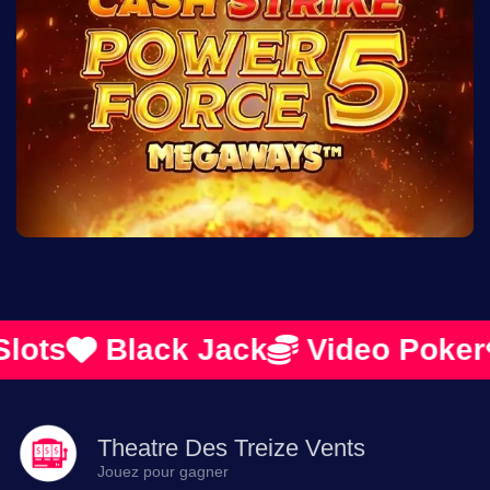
ots
Black Jack
Video Poker
Theatre Des Treize Vents
Jouez pour gagner