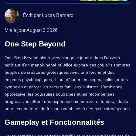
Écrit par Lucas Bernard
Mis à jour
August 3 2026
One Step Beyond
One Step Beyond slot review plonge le joueur dans l’univers
terrifiant d’un manoir hanté où Alice explore des couloirs sombres
peuplés de créatures grotesques. Avec une torche et des
énigmes psychologiques, il faut déjouer les pièges, collecter des
symboles et percer les secrets familiaux sinistres. L’ambiance
oppressive, les poursuites soudaines et les récompenses
progressives offrent une expérience immersive et tendue, idéale
pour les amateurs de frissons combinés à des gains stratégiques.
Gameplay et Fonctionnalités