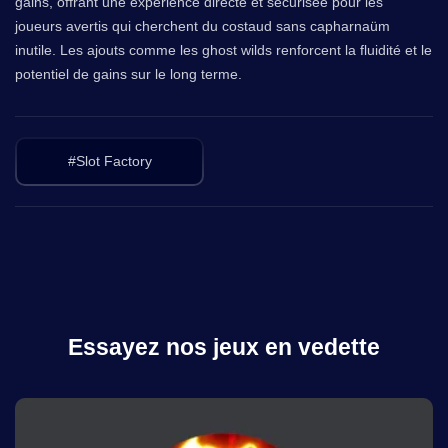
gains, offrant une expérience directe et sécurisée pour les
joueurs avertis qui cherchent du costaud sans capharnaüm
inutile. Les ajouts comme les ghost wilds renforcent la fluidité et le
potentiel de gains sur le long terme.
#Slot Factory
Essayez nos jeux en vedette