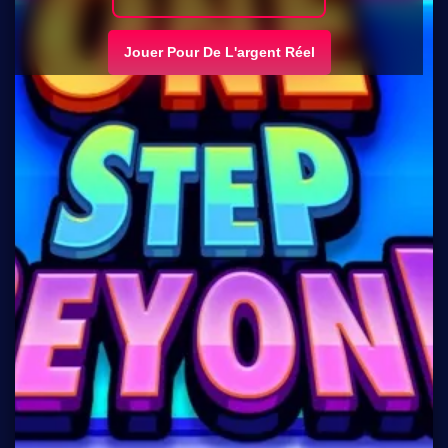
Jouer Pour De L'argent Réel