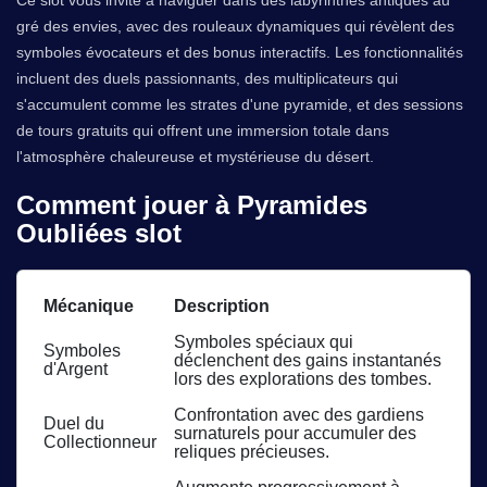
Ce slot vous invite à naviguer dans des labyrinthes antiques au
gré des envies, avec des rouleaux dynamiques qui révèlent des
symboles évocateurs et des bonus interactifs. Les fonctionnalités
incluent des duels passionnants, des multiplicateurs qui
s'accumulent comme les strates d'une pyramide, et des sessions
de tours gratuits qui offrent une immersion totale dans
l'atmosphère chaleureuse et mystérieuse du désert.
Comment jouer à Pyramides
Oubliées slot
Mécanique
Description
Symboles spéciaux qui
Symboles
déclenchent des gains instantanés
d'Argent
lors des explorations des tombes.
Confrontation avec des gardiens
Duel du
surnaturels pour accumuler des
Collectionneur
reliques précieuses.