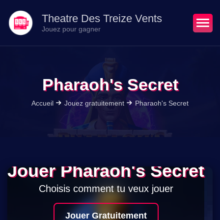
Theatre Des Treize Vents
Jouez pour gagner
Pharaoh's Secret
Accueil
Jouez gratuitement
Pharaoh's Secret
Jouer Pharaoh's Secret
Choisis comment tu veux jouer
Jouer Gratuitement