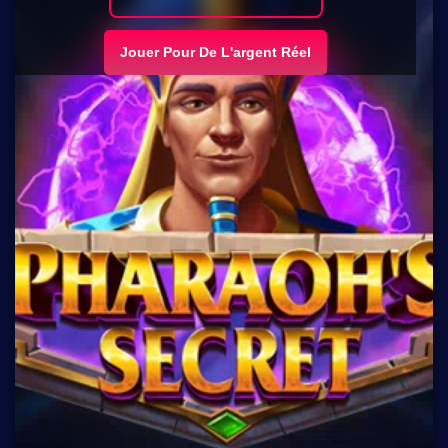
Jouer Pour De L'argent Réel