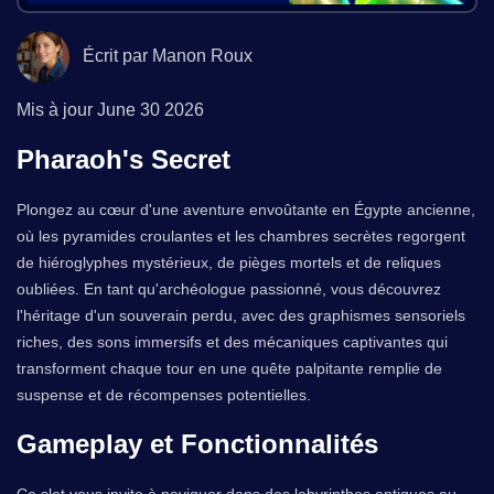
Écrit par Manon Roux
Mis à jour
June 30 2026
Pharaoh's Secret
Plongez au cœur d'une aventure envoûtante en Égypte ancienne,
où les pyramides croulantes et les chambres secrètes regorgent
de hiéroglyphes mystérieux, de pièges mortels et de reliques
oubliées. En tant qu'archéologue passionné, vous découvrez
l'héritage d'un souverain perdu, avec des graphismes sensoriels
riches, des sons immersifs et des mécaniques captivantes qui
transforment chaque tour en une quête palpitante remplie de
suspense et de récompenses potentielles.
Gameplay et Fonctionnalités