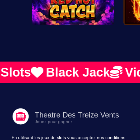
ts
Black Jack
Video
Theatre Des Treize Vents
Jouez pour gagner
En utilisant les jeux de slots vous acceptez nos conditions