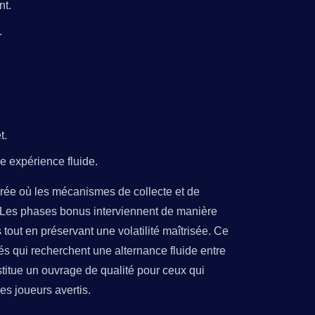
nt.
.
t.
e expérience fluide.
rée où les mécanismes de collecte et de
t. Les phases bonus interviennent de manière
out en préservant une volatilité maîtrisée. Ce
és qui recherchent une alternance fluide entre
titue un ouvrage de qualité pour ceux qui
es joueurs avertis.