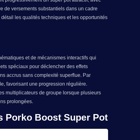
tive de versements substantiels dans un cadre
étail les qualités techniques et les opportunités
hématiques et de mécanismes interactifs qui
ets spéciaux pour déclencher des effets
ins accrus sans complexité superflue. Par
e, favorisant une progression régulière.
es multiplicateurs de groupe lorsque plusieurs
ons prolongées.
s Porko Boost Super Pot