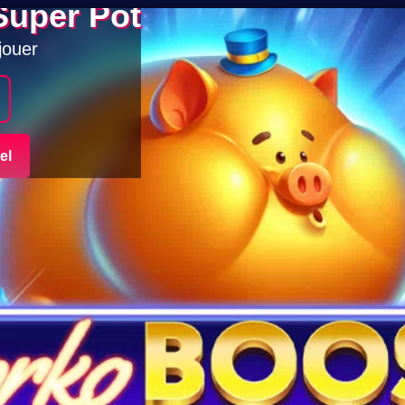
Super Pot
jouer
el