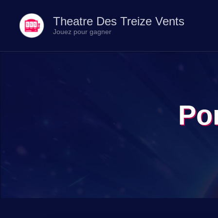
Theatre Des Treize Vents
Jouez pour gagner
Po