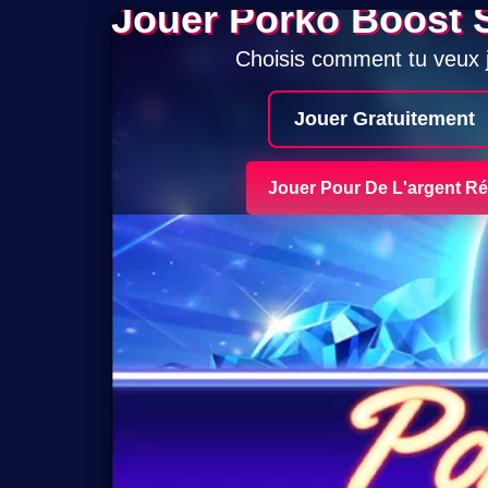
Jouer Porko Boost 
Choisis comment tu veux 
Jouer Gratuitement
Jouer Pour De L'argent Ré