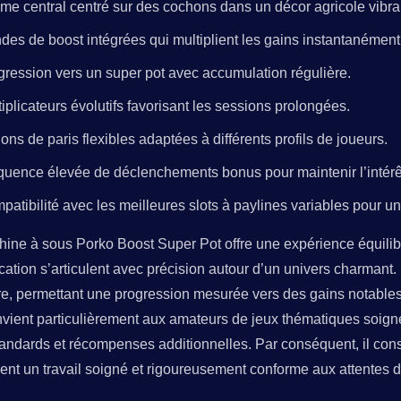
me central centré sur des cochons dans un décor agricole vibra
des de boost intégrées qui multiplient les gains instantanément
gression vers un super pot avec accumulation régulière.
iplicateurs évolutifs favorisant les sessions prolongées.
ons de paris flexibles adaptées à différents profils de joueurs.
quence élevée de déclenchements bonus pour maintenir l’intérê
atibilité avec les meilleures slots à paylines variables pour un
ine à sous Porko Boost Super Pot offre une expérience équilib
ication s’articulent avec précision autour d’un univers charman
re, permettant une progression mesurée vers des gains notables t
onvient particulièrement aux amateurs de jeux thématiques soign
tandards et récompenses additionnelles. Par conséquent, il cons
ent un travail soigné et rigoureusement conforme aux attentes d