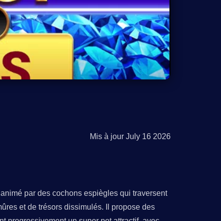
Mis à jour
July 16 2026
 animé par des cochons espiègles qui traversent
res et de trésors dissimulés. Il propose des
nt progressivement un super pot attractif, avec