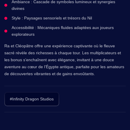
Ambiance : Cascade de symboles lumineux et synergies
divines
Style : Paysages sensoriels et trésors du Nil
Accessibilité : Mécaniques fluides adaptées aux joueurs
explorateurs
Ra et Cléopâtre offre une expérience captivante où le fleuve
sacré révèle des richesses à chaque tour. Les multiplicateurs et
les bonus s’enchaînent avec élégance, invitant à une douce
aventure au cœur de l’Égypte antique, parfaite pour les amateurs
de découvertes vibrantes et de gains envoûtants.
#Infinity Dragon Studios