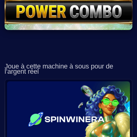
Joue à cette machine à sous pour de
l'argent réel