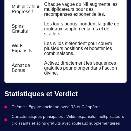
Chaque vague du Nil augmente les
Multiplicateur
multiplicateurs pour des
Progressif
récompenses exponentielles.
Les tours bonus inondent la grille de
Spins
rouleaux supplémentaires et de
Gratuits
scatters.
Les wilds s’étendent pour couvrir
Wilds
plusieurs positions et booster les
Expansifs
combinaisons.
Activez directement les séquences
Achat de
gratuites pour plonger dans l’action
Bonus
divine.
Statistiques et Verdict
Thème : Égypte ancienne avec Râ et Cléopâtre
Caractéristiques principales : Wilds expansifs, multiplicateurs
croissants et spins gratuits avec rouleaux supplémentaires