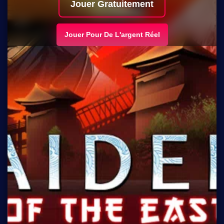
Jouer Gratuitement
Jouer Pour De L'argent Réel