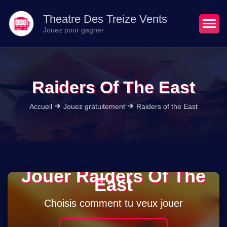
Theatre Des Treize Vents
Jouez pour gagner
Raiders Of The East
Accueil
Jouez gratuitement
Raiders of the East
Jouer Raiders Of The
East
Choisis comment tu veux jouer