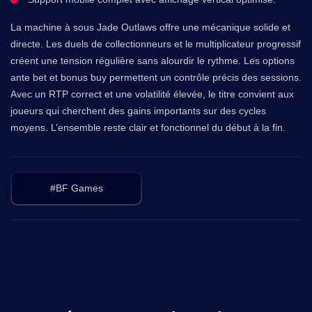
La machine à sous Jade Outlaws offre une mécanique solide et
directe. Les duels de collectionneurs et le multiplicateur progressif
créent une tension régulière sans alourdir le rythme. Les options
ante bet et bonus buy permettent un contrôle précis des sessions.
Avec un RTP correct et une volatilité élevée, le titre convient aux
joueurs qui cherchent des gains importants sur des cycles
moyens. L’ensemble reste clair et fonctionnel du début à la fin.
#BF Games