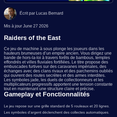
Écrit par Lucas Bernard
Mis à jour
June 27 2026
Raiders of the East
Ce jeu de machine à sous plonge les joueurs dans les
hauteurs brumeuses d’un empire ancien. Vous dirigez une
bande de hors-la-loi à travers forêts de bambous, temples
effondrés et villes fluviales fortifiées. Le titre propose des
embuscades furtives sur des caravanes impériales, des
échanges avec des clans rivaux et des parchemins oubliés
qui ouvrent des routes secrètes et des armes interdites.
Les symboles jade, les duels de collectionneurs et les
multiplicateurs progressifs apportent une tension constante
tout en maintenant une structure claire et précise.
Gameplay et Fonctionnalités
Le jeu repose sur une grille standard de 5 rouleaux et 20 lignes.
Les symboles d’argent déclenchent des collectes automatiques.