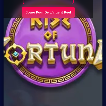
Jouer Pour De L'argent Réel