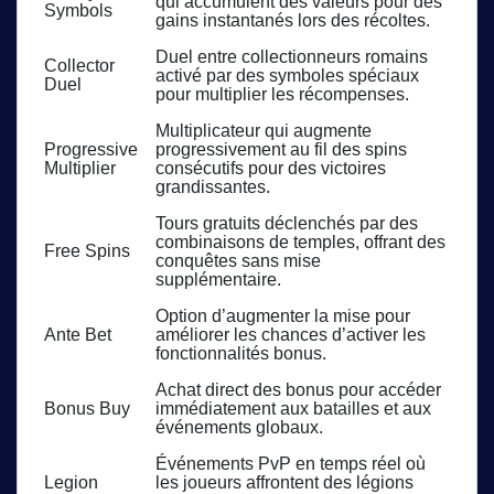
qui accumulent des valeurs pour des
Symbols
gains instantanés lors des récoltes.
Duel entre collectionneurs romains
Collector
activé par des symboles spéciaux
Duel
pour multiplier les récompenses.
Multiplicateur qui augmente
Progressive
progressivement au fil des spins
Multiplier
consécutifs pour des victoires
grandissantes.
Tours gratuits déclenchés par des
combinaisons de temples, offrant des
Free Spins
conquêtes sans mise
supplémentaire.
Option d’augmenter la mise pour
Ante Bet
améliorer les chances d’activer les
fonctionnalités bonus.
Achat direct des bonus pour accéder
Bonus Buy
immédiatement aux batailles et aux
événements globaux.
Événements PvP en temps réel où
Legion
les joueurs affrontent des légions