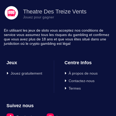
Theatre Des Treize Vents
Jouez pour gagner
En utilisant les jeux de slots vous acceptez nos conditions de
service vous assumez tous les risques du gambling et confirmez
que vous avez plus de 18 ans et que vous êtes situé dans une
juridiction où le crypto gambling est légal
Jeux
Centre Infos
Jouez gratuitement
À propos de nous
Contactez-nous
Termes
Suivez nous