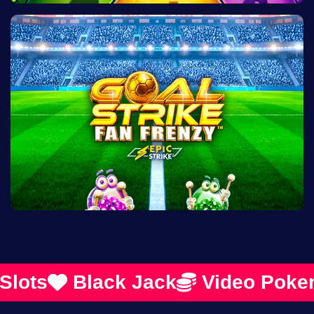
ots
Black Jack
Video Poker