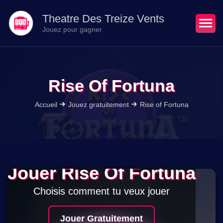
Theatre Des Treize Vents
Jouez pour gagner
Rise Of Fortuna
Accueil
Jouez gratuitement
Rise of Fortuna
Jouer Rise Of Fortuna
Choisis comment tu veux jouer
Jouer Gratuitement