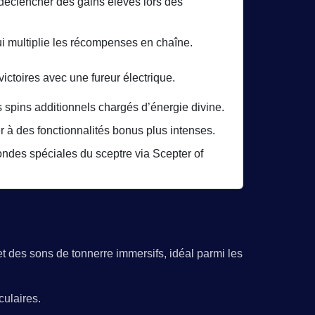
déclencher des gains élevés lors des
i multiplie les récompenses en chaîne.
victoires avec une fureur électrique.
s spins additionnels chargés d’énergie divine.
 à des fonctionnalités bonus plus intenses.
ondes spéciales du sceptre via Scepter of
t des sons de tonnerre immersifs, idéal parmi les
ulaires.