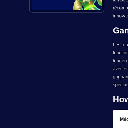
récompe
innovan
Gam
Les rou
fonctio
tour en
avec ef
gagnant
spectac
How
Méc