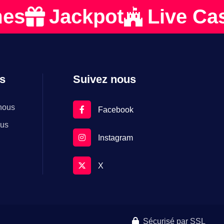
Jackpot
Live Casino
os
Suivez nous
nous
Facebook
ous
Instagram
X
Sécurisé par SSL