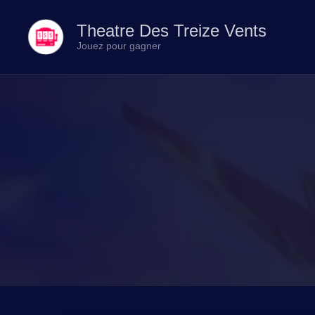
Theatre Des Treize Vents
Jouez pour gagner