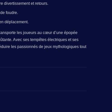
e divertissement et retours.
de foudre.
 en déplacement.
transporte les joueurs au cœur d’une épopée
ante. Avec ses tempêtes électriques et ses
séduire les passionnés de jeux mythologiques tout