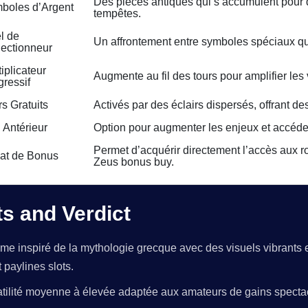
Des pièces antiques qui s’accumulent pour 
boles d’Argent
tempêtes.
l de
Un affrontement entre symboles spéciaux qu
lectionneur
iplicateur
Augmente au fil des tours pour amplifier les 
gressif
s Gratuits
Activés par des éclairs dispersés, offrant de
 Antérieur
Option pour augmenter les enjeux et accéder
Permet d’acquérir directement l’accès aux r
at de Bonus
Zeus bonus buy.
ts and Verdict
me inspiré de la mythologie grecque avec des visuels vibrants e
 paylines slots.
atilité moyenne à élevée adaptée aux amateurs de gains spectac