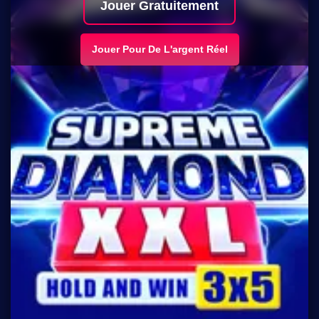
Jouer Gratuitement
Jouer Pour De L'argent Réel