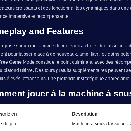
icateurs croissants et des fonctionnalités dynamiques dans une 
ence immersive et récompensante.
eplay and Features
e repose sur un mécanisme de rouleaux à chute libre associé à d
nent pour laisser place à de nouveaux, amplifiant les gains pot
ree Game Mode constitue le point culminant, avec des récomp
u plafond ultime. Des tours gratuits supplémentaires peuvent se 
ils élevés, offrant ainsi une profondeur stratégique appréciable 
ment jouer à la machine à sous
anicien
Description
e de jeu
Machine à sous classique a