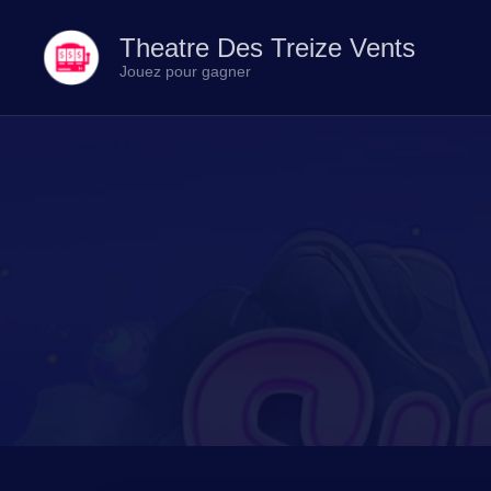
Theatre Des Treize Vents
Jouez pour gagner