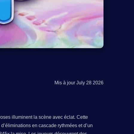
Mis à jour
July 28 2026
ses illuminent la scène avec éclat. Cette
 d’éliminations en cascade rythmées et d’un
45x la mise. Les joueurs découvrent des