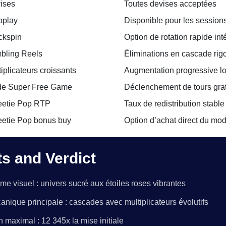
ises
Toutes devises acceptées
oplay
Disponible pour les session
ckspin
Option de rotation rapide int
bling Reels
Éliminations en cascade ri
iplicateurs croissants
Augmentation progressive l
e Super Free Game
Déclenchement de tours gratu
etie Pop RTP
Taux de redistribution stabl
etie Pop bonus buy
Option d’achat direct du mo
ts and Verdict
e visuel : univers sucré aux étoiles roses vibrantes
nique principale : cascades avec multiplicateurs évolutifs
 maximal : 12 345x la mise initiale