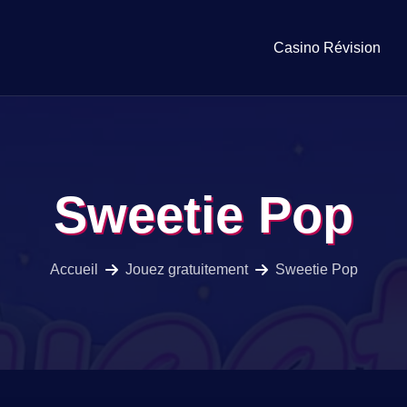
Casino Révision
Sweetie Pop
Accueil
Jouez gratuitement
Sweetie Pop