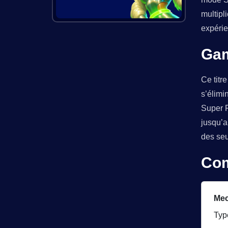
multipl
expéri
Gam
Ce titr
s’élimi
Super F
jusqu’a
des seu
Com
Mec
Typ