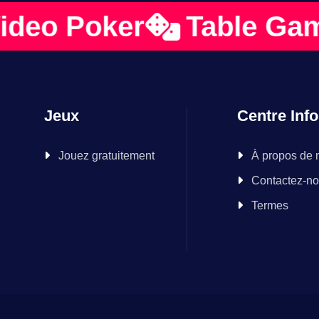
o Poker
Table Games
Jeux
Centre Inf
Jouez gratuitement
À propos de 
Contactez-n
Termes