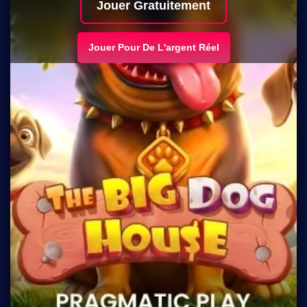
Jouer Gratuitement
Jouer Pour De L'argent Réel