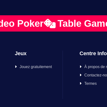
Poker
Table Games
Jeux
Centre Inf
Jouez gratuitement
À propos de 
Contactez-n
Termes