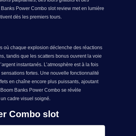
 Banks Power Combo slot review met en lumière
ivent dès les premiers tours.
où chaque explosion déclenche des réactions
s, tandis que les scatters bonus ouvrent la voie
d’argent instantanés. L’atmosphère est à la fois
e sensations fortes. Une nouvelle fonctionnalité
ts en chaîne encore plus puissants, ajoutant
NT Boom Banks Power Combo se révèle
 un cadre visuel soigné.
r Combo slot