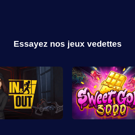
Essayez nos jeux vedettes