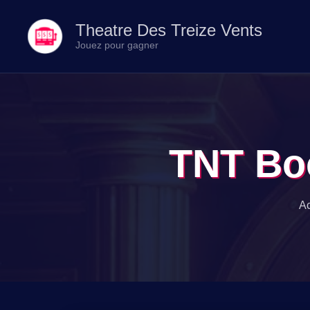
Theatre Des Treize Vents
Jouez pour gagner
TNT Bo
Ac