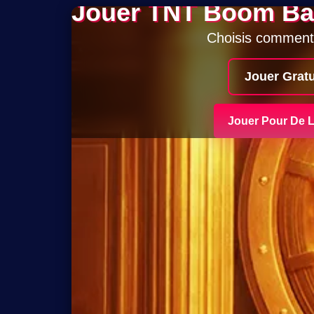
Jouer TNT Boom B
Choisis comment 
Jouer Grat
Jouer Pour De L