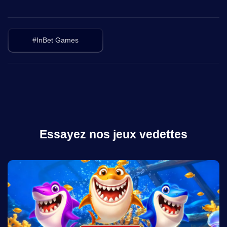
#InBet Games
Essayez nos jeux vedettes