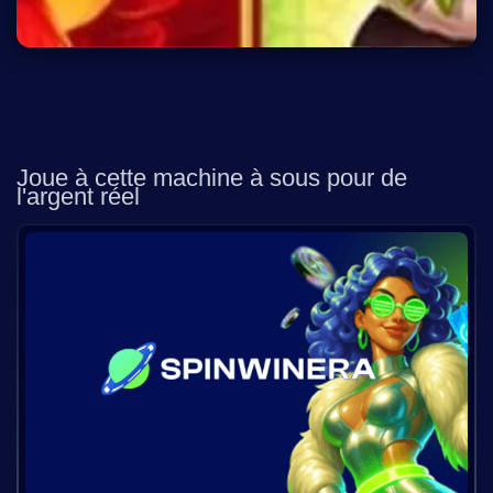
Joue à cette machine à sous pour de
l'argent réel