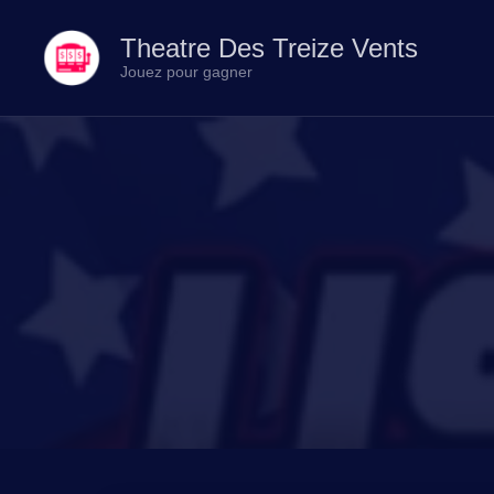
Theatre Des Treize Vents
Jouez pour gagner