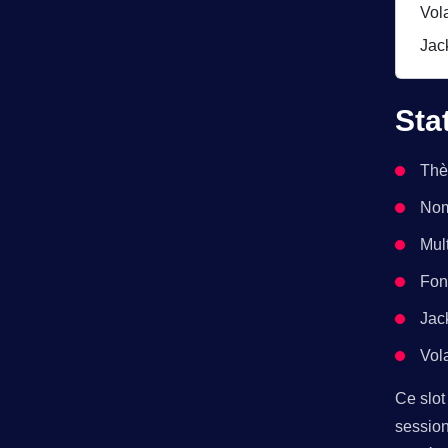
Vola
Jac
Sta
Thè
Nom
Mult
Fonc
Jac
Vola
Ce slot
session