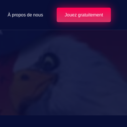
À propos de nous
Jouez gratuitement