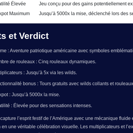
tilité Élevée
Jeu conçu pour des gains potentiellement ex
kpot Maximum
Jusqu’à 5000x la mise, déclenché lors des se
ts et Verdict
me : Aventure patriotique américaine avec symboles emblémati
bre de rouleaux : Cinq rouleaux dynamiques.
iplicateurs : Jusqu’à 5x via les wilds.
tionnalité bonus : Tours gratuits avec wilds collants et rouleau
kpot : Jusqu’à 5000x la mise.
tilité : Élevée pour des sensations intenses.
 capture l’esprit festif de l’Amérique avec une mécanique fluide
 en une véritable célébration visuelle. Les multiplicateurs et l