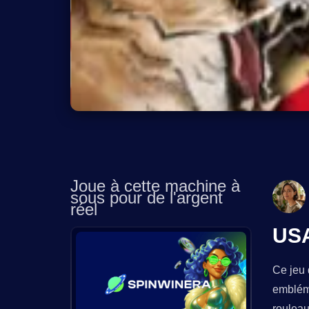
Joue à cette machine à
sous pour de l'argent
réel
USA
Ce jeu 
embléma
rouleau