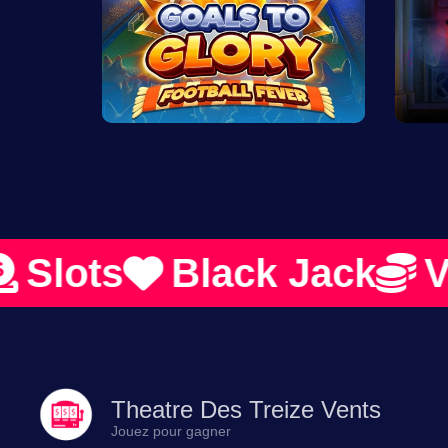
ots
Black Jack
Vide
Theatre Des Treize Vents
Jouez pour gagner